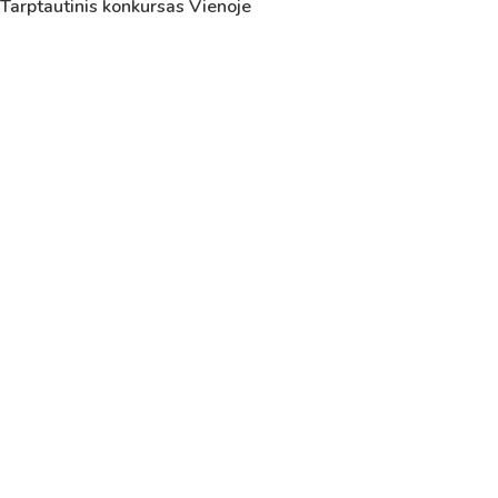
Tarptautinis konkursas Vienoje
5
11:55
12:40
6
13:00
13:45
7
14:00
14:45
8
14:55
15:40
9
15:50
16:35
10
16:45
17:30
11
17:40
18:25
12
18:35
19:20