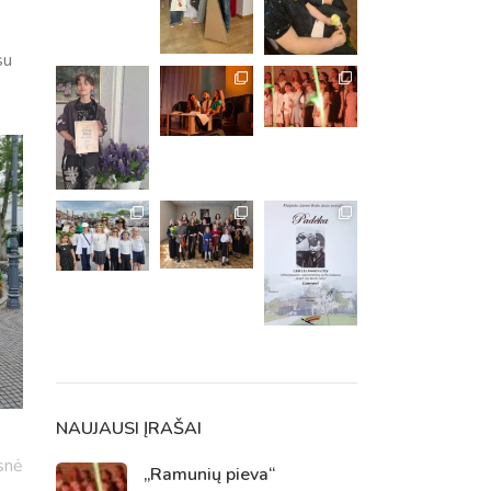
su
m. m.
m.
NAUJAUSI ĮRAŠAI
snė
„Ramunių pieva“