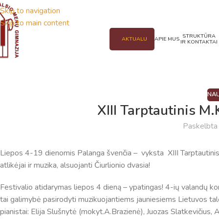
Skip to navigation
Skip to main content
STRUKTŪRA
AKTUALU
APIE MUS
IR KONTAKTAI
NAU
XIII Tarptautinis M.
Paskelbt
Liepos 4-19 dienomis Palanga švenčia – vyksta XIII Tarptautinis M.K
atlikėjai ir muzika, alsuojanti Čiurlionio dvasia!
Festivalio atidarymas liepos 4 dieną – ypatingas! 4-ių valandų k
tai galimybė pasirodyti muzikuojantiems jauniesiems Lietuvos ta
pianistai: Elija Slušnytė (mokyt.A.Brazienė), Juozas Slatkevičius, 