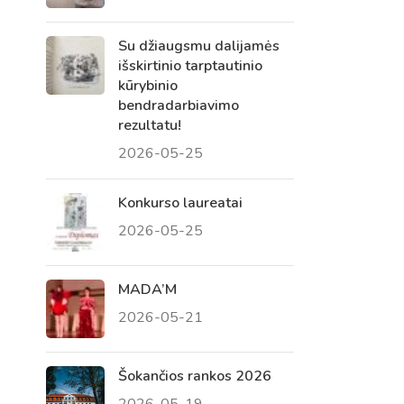
Su džiaugsmu dalijamės
išskirtinio tarptautinio
kūrybinio
bendradarbiavimo
rezultatu!
2026-05-25
Konkurso laureatai
2026-05-25
Virtualus asistentas
E. Balsio gimnazijos DI
MADA’M
2026-05-21
Sveiki! Taip, aš esu virtualus. Tačiau
dirbtinis intelektas suteikia man galimybę
ne tik analizuoti Jūsų klausimą, bet dar
Šokančios rankos 2026
tobulai atsimenu visą šioje svetainėje
2026-05-19