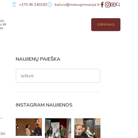
+370 46 340183
balsio@menugimnazija.lt
AI,
I IR
DIENYNAS
AI
NAUJIENŲ PAIEŠKA
INSTAGRAM NAUJIENOS
–
zas