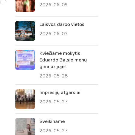
u…”
2026-06-09
 tėvų susirinkimai
, atvirų durų dienos, tėvų
Laisvos darbo vietos
2026-06-03
Kviečiame mokytis
Eduardo Balsio menų
gimnazijoje!
2026-05-28
Impresijų atgarsiai
2026-05-27
Sveikiname
2026-05-27