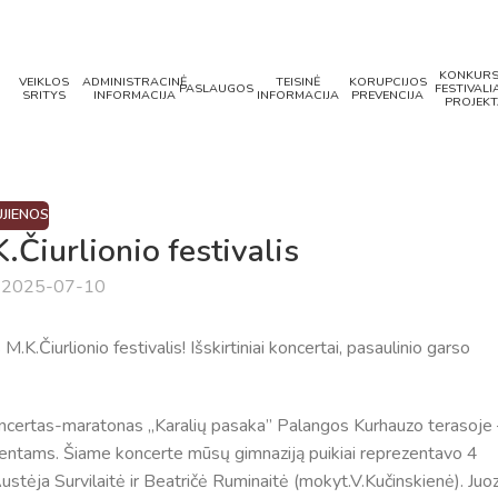
KONKURS
VEIKLOS
ADMINISTRACINĖ
TEISINĖ
KORUPCIJOS
PASLAUGOS
FESTIVALIA
SRITYS
INFORMACIJA
INFORMACIJA
PREVENCIJA
PROJEKT
JIENOS
K.Čiurlionio festivalis
a 2025-07-10
.Čiurlionio festivalis! Išskirtiniai koncertai, pasaulinio garso
oncertas-maratonas ,,Karalių pasaka” Palangos Kurhauzo terasoje 
lentams. Šiame koncerte mūsų gimnaziją puikiai reprezentavo 4
Austėja Survilaitė ir Beatričė Ruminaitė (mokyt.V.Kučinskienė). Juo