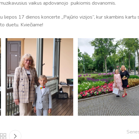
iai muzikavusius vaikus apdovanojo puikiomis dovanomis.
 liepos 17 dienos koncerte ,,Pajūrio vizijos”, kur skambins kartu 
pto duetu. Kviečiame!
Tvarkaraščiai
Bendrojo ugdymo pamokų tvarkaraštis 2025-2026 
a
Pradinių klasių pamokų tvarkaraštis 2025-2026 m. 
Atostogos
Sene
2025 - 2026 mokslo metų atostogos