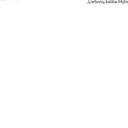
„Lietuvių kalba.Myli
Netradicinio ugdymo dienos, atvirų durų dienos,
2025 - 2026 mokslo metų netradicinio ugdymo dienos
susirinkimai
Veiklos ir renginių planas
2025 - 2026 mokslo metų veiklos ir enginių planas