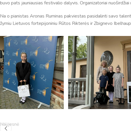
buvo pats jauniausias festivalio dalyvis. Organizatoriai nuoširdž
Na o pianistas Aronas Ruminas pakviestas pasidalinti savo talentu
žymiu Lietuvos fortepijoniniu Rūtos Rikterės ir Zbignevo Ibelhau
Pamokų laikas
Pamoka
Pradžia
Pabaig
1
8:00
8:45
2
8:55
9:40
3
9:50
10:35
Naujesnė
4
10:50
11:35