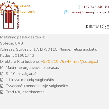
Skip to navigation
+370 46 340183
Skip to main content
balsio@menugimnazija.lt
Maitinimas
DIENYNAS
Maitinimo paslaugas teikia:
Sotega, UAB
Adresas: Stoties g. 17, LT-90115 Plungė, Telšių apskritis
Kodas: 301681743
Direktorė Rita Juškienė,
+370 618 76947
,
info@sotega.lt
Virtualus asistentas
E. Balsio gimnazijos DI
Maitinimo organizavimo aprašas
6 -10 m. valgiaraštis
Sveiki! Taip, aš esu virtualus. Tačiau dirbtinis intelektas
11 ir vyr. mokinių valgiaraštis
suteikia man galimybę ne tik analizuoti Jūsų klausimą, bet
Gyvenančių bendrabutyje valgiaraštis
dar tobulai atsimenu visą šioje svetainėje pateiktą
Produktų asortimentas
informaciją. Jei visgi man pritrūks išmanumo - pateiksiu
Jums reikiamus kontaktus, kur galėsite pasiklausti
atsakingo specialisto.