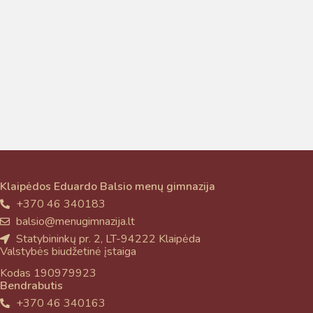
Taigi... kuo galėčiau Jums padėti?
Klaipėdos Eduardo Balsio menų gimnazija
+370 46 340183
balsio@menugimnazija.lt
Statybininkų pr. 2, LT-94222 Klaipėda
Valstybės biudžetinė įstaiga
Kodas 190979923
Bendrabutis
+370 46 340163