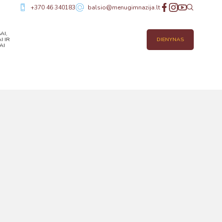
+370 46 340183
balsio@menugimnazija.lt
AI,
I IR
DIENYNAS
AI