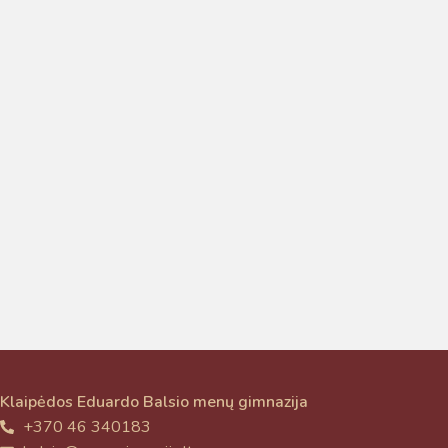
Pamokų laikas
Pamoka
Pradžia
Pabaig
1
8:00
8:45
2
8:55
9:40
Klaipėdos Eduardo Balsio menų gimnazija
3
9:50
10:35
+370 46 340183
4
10:50
11:35