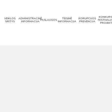
KONKURS
VEIKLOS
ADMINISTRACINĖ
TEISINĖ
KORUPCIJOS
PASLAUGOS
FESTIVALIA
SRITYS
INFORMACIJA
INFORMACIJA
PREVENCIJA
PROJEKT