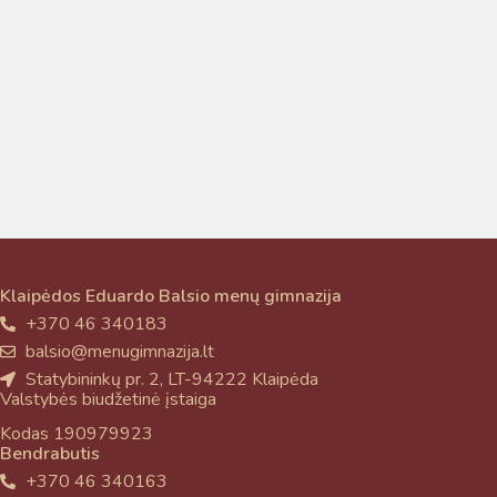
Taigi... kuo galėčiau Jums padėti?
Klaipėdos Eduardo Balsio menų gimnazija
+370 46 340183
balsio@menugimnazija.lt
Statybininkų pr. 2, LT-94222 Klaipėda
Valstybės biudžetinė įstaiga
Kodas 190979923
Bendrabutis
+370 46 340163