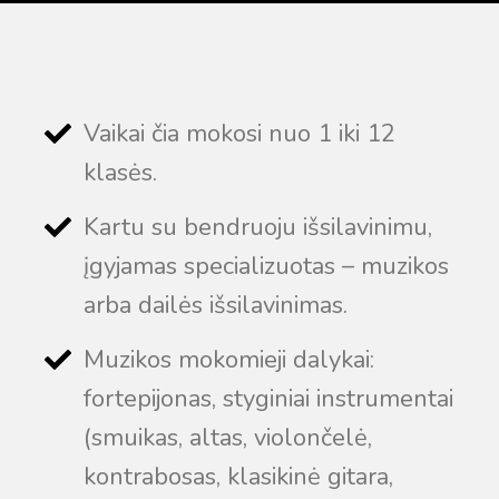
Vaikai čia mokosi nuo 1 iki 12
klasės.
Kartu su bendruoju išsilavinimu,
įgyjamas specializuotas – muzikos
Virtualus asistentas
E. Balsio gimnazijos DI
arba dailės išsilavinimas.
Sveiki! Taip, aš esu virtualus. Tačiau dirbtinis intelektas
Muzikos mokomieji dalykai:
suteikia man galimybę ne tik analizuoti Jūsų klausimą, bet
fortepijonas, styginiai instrumentai
dar tobulai atsimenu visą šioje svetainėje pateiktą
informaciją. Jei visgi man pritrūks išmanumo - pateiksiu
(smuikas, altas, violončelė,
Jums reikiamus kontaktus, kur galėsite pasiklausti
kontrabosas, klasikinė gitara,
atsakingo specialisto.