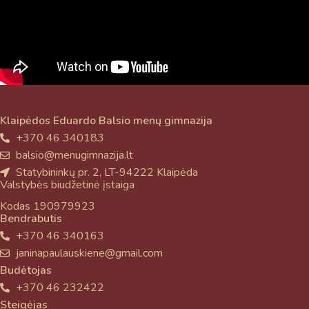
Klaipėdos Eduardo Balsio menų gimnazija
+370 46 340183
balsio@menugimnazija.lt
Statybininkų pr. 2, LT-94222 Klaipėda
Valstybės biudžetinė įstaiga
Kodas 190979923
Bendrabutis
+370 46 340163
janinapaulauskiene@gmail.com
Budėtojas
+370 46 232422
Steigėjas