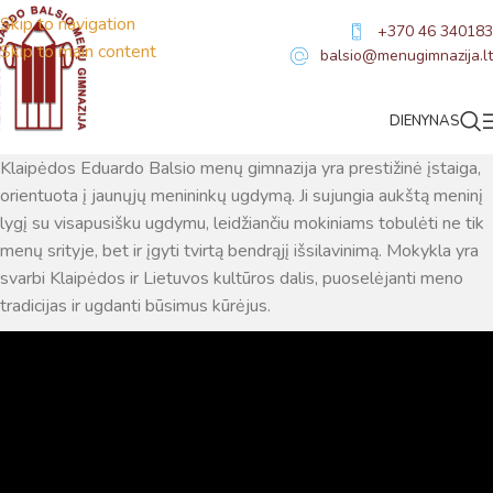
Skip to navigation
+370 46 340183
Skip to main content
balsio@menugimnazija.lt
Priėmimas
DIENYNAS
Klaipėdos Eduardo Balsio menų gimnazija yra prestižinė įstaiga,
orientuota į jaunųjų menininkų ugdymą. Ji sujungia aukštą meninį
lygį su visapusišku ugdymu, leidžiančiu mokiniams tobulėti ne tik
menų srityje, bet ir įgyti tvirtą bendrąjį išsilavinimą. Mokykla yra
svarbi Klaipėdos ir Lietuvos kultūros dalis, puoselėjanti meno
tradicijas ir ugdanti būsimus kūrėjus.