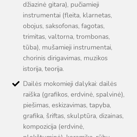
džiazinė gitara), pučiamieji
Taigi... kuo galėčiau Jums padėti?
instrumentai (fleita, klarnetas,
obojus, saksofonas, fagotas,
trimitas, valtorna, trombonas,
tūba), mušamieji instrumentai,
chorinis dirigavimas, muzikos
istorija, teorija.
Dailės mokomieji dalykai: dailės
raiška (grafikos, erdvinė, spalvinė),
piešimas, eskizavimas, tapyba,
grafika, šriftas, skulptūra, dizainas,
kompozicija (erdvinė,