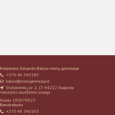
Taigi... kuo galėčiau Jums padėti?
Klaipėdos Eduardo Balsio menų gimnazija
+370 46 340183
balsio@menugimnazija.lt
Statybininkų pr. 2, LT-94222 Klaipėda
Valstybės biudžetinė įstaiga
Kodas 190979923
Bendrabutis
+370 46 340163