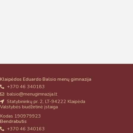
Taigi... kuo galėčiau Jums padėti?
Klaipėdos Eduardo Balsio menų gimnazija
+370 46 340183
balsio@menugimnazija.lt
Statybininkų pr. 2, LT-94222 Klaipėda
Valstybės biudžetinė įstaiga
Kodas 190979923
Bendrabutis
+370 46 340163