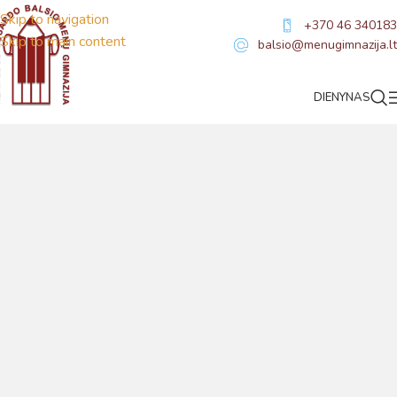
Skip to navigation
+370 46 340183
Skip to main content
balsio@menugimnazija.lt
„#žaibopera"
DIENYNAS
Virtualus asistentas
E. Balsio gimnazijos DI
Sveiki! Taip, aš esu virtualus. Tačiau dirbtinis intelektas
suteikia man galimybę ne tik analizuoti Jūsų klausimą, bet
dar tobulai atsimenu visą šioje svetainėje pateiktą
informaciją. Jei visgi man pritrūks išmanumo - pateiksiu
Jums reikiamus kontaktus, kur galėsite pasiklausti
atsakingo specialisto.