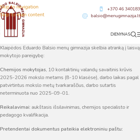
Skip to navigation
+370 46 340183
Skip to main content
balsio@menugimnazija.lt
Laisvos darbo vietos
DIENYNAS
Klaipėdos Eduardo Balsio menų gimnazija skelbia atranką į laisvą
mokytojo pareigybę:
Chemijos mokytojas
, 10 kontaktinių valandų savaitinis krūvis
2025-2026 mokslo metams (8-10 klasėse), darbo laikas pagal
patvirtintus mokslo metų tvarkaraščius, darbo sutartis
Virtualus asistentas
E. Balsio gimnazijos DI
neterminuota nuo 2025-09-01.
Reikalavimai
: aukštasis išsilavinimas, chemijos specialisto ir
Sveiki! Taip, aš esu virtualus. Tačiau dirbtinis intelektas
pedagogo kvalifikacija.
suteikia man galimybę ne tik analizuoti Jūsų klausimą, bet
dar tobulai atsimenu visą šioje svetainėje pateiktą
Pretendentai dokumentus pateikia elektroniniu paštu:
informaciją. Jei visgi man pritrūks išmanumo - pateiksiu
Jums reikiamus kontaktus, kur galėsite pasiklausti