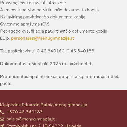
Prašymą leisti dalyvauti atrankoje
atsakingo specialisto.
Asmens tapatybę patvirtinančio dokumento kopiją
Taigi... kuo galėčiau Jums padėti?
Išsilavinimą patvirtinančio dokumento kopiją
Gyvenimo aprašymą (CV)
Pedagogo kvalifikaciją patvirtinančio dokumento kopiją
El. p.
personalas@menugimnazija.lt
Tel. pasiteiravimui 0 46 340160, 0 46 340183
Dokumentus atsiųsti iki 2025 m. birželio 4 d.
Pretendentus apie atrankos datą ir laiką informuosime el.
paštu.
Klaipėdos Eduardo Balsio menų gimnazija
+370 46 340183
balsio@menugimnazija.lt
Statybininkų pr. 2, LT-94222 Klaipėda