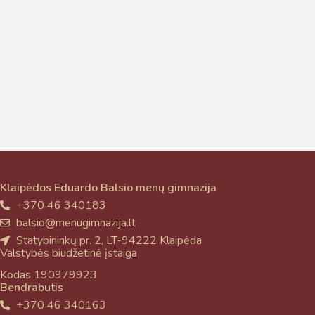
Taigi... kuo galėčiau Jums padėti?
Klaipėdos Eduardo Balsio menų gimnazija
+370 46 340183
balsio@menugimnazija.lt
Statybininkų pr. 2, LT-94222 Klaipėda
Valstybės biudžetinė įstaiga
Kodas 190979923
Bendrabutis
+370 46 340163