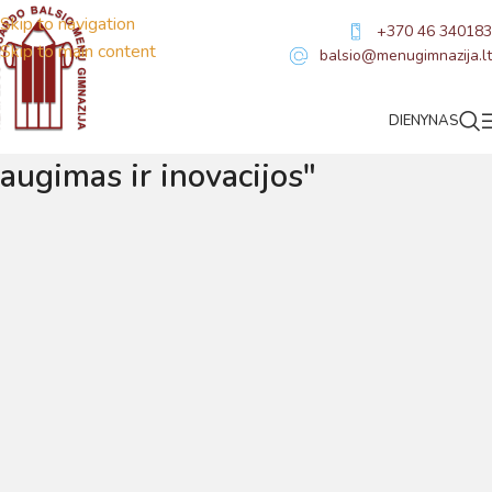
Skip to navigation
+370 46 340183
Skip to main content
balsio@menugimnazija.lt
„Menų mokykla be sienų:
DIENYNAS
augimas ir inovacijos"
Virtualus asistentas
E. Balsio gimnazijos DI
Sveiki! Taip, aš esu virtualus. Tačiau dirbtinis intelektas
suteikia man galimybę ne tik analizuoti Jūsų klausimą, bet
dar tobulai atsimenu visą šioje svetainėje pateiktą
informaciją. Jei visgi man pritrūks išmanumo - pateiksiu
Jums reikiamus kontaktus, kur galėsite pasiklausti
atsakingo specialisto.