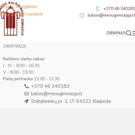
Skip to navigation
+370 46 340183
Skip to main content
balsio@menugimnazija.lt
Raštinė
DIENYNAS
Duomenys kaupiami ir saugomi Juridinių asmenų registre (kodas
190979923).
Raštinės darbo laikas:
I - IV - 8.00 - 16.30
V - 8.00 - 15.30
Virtualus asistentas
E. Balsio gimnazijos DI
Pietų pertrauka
12.00 - 12.30
+370 46 340183
Sveiki! Taip, aš esu virtualus. Tačiau dirbtinis intelektas
balsio@menugimnazija.lt
suteikia man galimybę ne tik analizuoti Jūsų klausimą, bet
Statybininkų pr. 2, LT-94222 Klaipėda
dar tobulai atsimenu visą šioje svetainėje pateiktą
informaciją. Jei visgi man pritrūks išmanumo - pateiksiu
Jums reikiamus kontaktus, kur galėsite pasiklausti
atsakingo specialisto.
Taigi... kuo galėčiau Jums padėti?