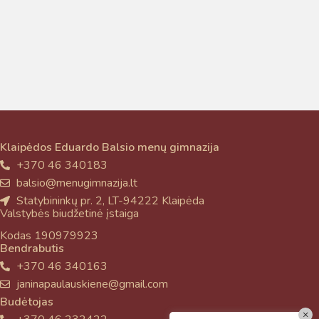
Klaipėdos Eduardo Balsio menų gimnazija
+370 46 340183
balsio@menugimnazija.lt
Statybininkų pr. 2, LT-94222 Klaipėda
Valstybės biudžetinė įstaiga
Kodas 190979923
Bendrabutis
+370 46 340163
janinapaulauskiene@gmail.com
Budėtojas
×