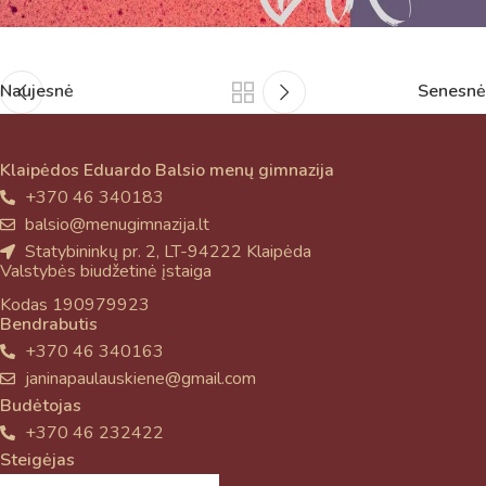
Naujesnė
Senesnė
Klaipėdos Eduardo Balsio menų gimnazija
+370 46 340183
balsio@menugimnazija.lt
Statybininkų pr. 2, LT-94222 Klaipėda
Valstybės biudžetinė įstaiga
Kodas 190979923
Bendrabutis
+370 46 340163
janinapaulauskiene@gmail.com
Budėtojas
+370 46 232422
Steigėjas