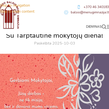
Skip to navigation
+370 46 340183
Skip to main content
balsio@menugimnazija.lt
DIENYNAS
NAUJIENOS
Su Tarptautine mokytojų diena!
Paskelbta 2025-10-03
Virtualus asistentas
E. Balsio gimnazijos DI
Sveiki! Taip, aš esu virtualus. Tačiau dirbtinis intelektas
suteikia man galimybę ne tik analizuoti Jūsų klausimą, bet