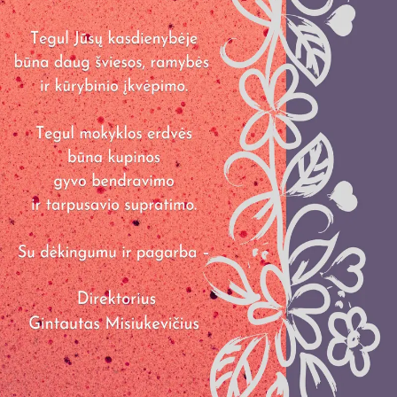
dar tobulai atsimenu visą šioje svetainėje pateiktą
informaciją. Jei visgi man pritrūks išmanumo - pateiksiu
Jums reikiamus kontaktus, kur galėsite pasiklausti
atsakingo specialisto.
Taigi... kuo galėčiau Jums padėti?