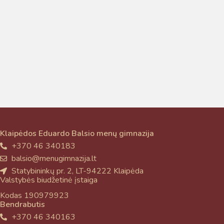
Taigi... kuo galėčiau Jums padėti?
Klaipėdos Eduardo Balsio menų gimnazija
+370 46 340183
balsio@menugimnazija.lt
Statybininkų pr. 2, LT-94222 Klaipėda
Valstybės biudžetinė įstaiga
Kodas 190979923
Bendrabutis
+370 46 340163