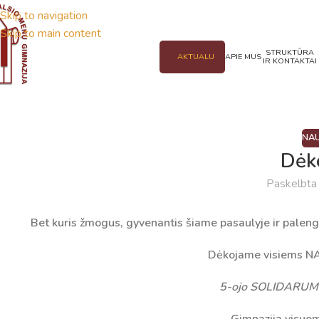
Skip to navigation
Skip to main content
STRUKTŪRA
AKTUALU
APIE MUS
IR KONTAKTAI
NAU
Dėk
Paskelbt
Bet kuris žmogus, gyvenantis šiame pasaulyje ir pa
Dėkojame visiems 
5-ojo SOLIDARU
Gimnazija visuom