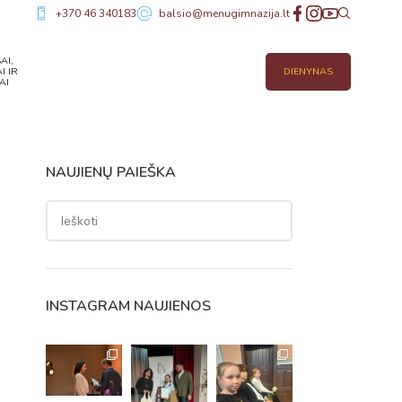
+370 46 340183
balsio@menugimnazija.lt
AI,
I IR
DIENYNAS
AI
NAUJIENŲ PAIEŠKA
INSTAGRAM NAUJIENOS