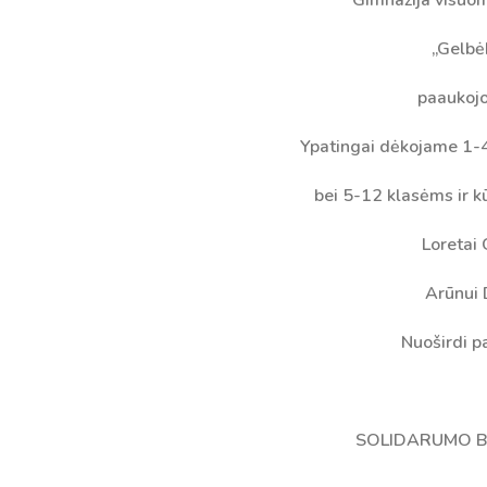
„Gelbėk
paaukoj
Ypatingai dėkojame 1-4
bei
5-12 klasėms ir k
Loretai 
Arūnui
Pamokų laikas
Nuo
š
irdi 
Pamoka
Pradžia
Pabaig
1
8:00
8:45
2
8:55
9:40
SOLIDARUMO B
3
9:50
10:35
4
10:50
11:35