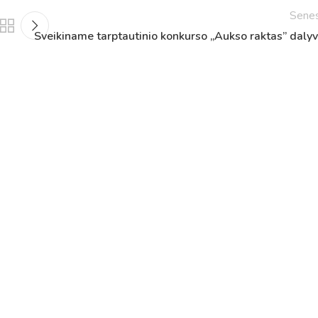
Netradicinio ugdymo dienos, atvirų durų dienos,
Sene
Sveikiname tarptautinio konkurso „Aukso raktas” dalyv
2025 - 2026 mokslo metų netradicinio ugdymo dienos
susirinkimai
Veiklos ir renginių planas
2025 - 2026 mokslo metų veiklos ir enginių planas