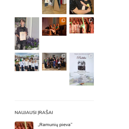
m. m.
m.
NAUJAUSI ĮRAŠAI
„Ramunių pieva“