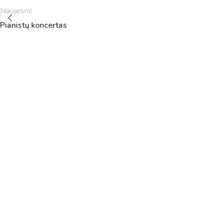
5
11:55
12:40
Naujesnė
6
13:00
13:45
Pianistų koncertas
7
14:00
14:45
8
14:55
15:40
9
15:50
16:35
10
16:45
17:30
11
17:40
18:25
12
18:35
19:20