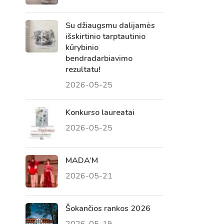
Su džiaugsmu dalijamės
išskirtinio tarptautinio
kūrybinio
bendradarbiavimo
rezultatu!
2026-05-25
Konkurso laureatai
2026-05-25
Virtualus asistentas
E. Balsio gimnazijos DI
MADA’M
2026-05-21
Sveiki! Taip, aš esu virtualus. Tačiau
dirbtinis intelektas suteikia man galimybę
ne tik analizuoti Jūsų klausimą, bet dar
Šokančios rankos 2026
tobulai atsimenu visą šioje svetainėje
2026-05-19