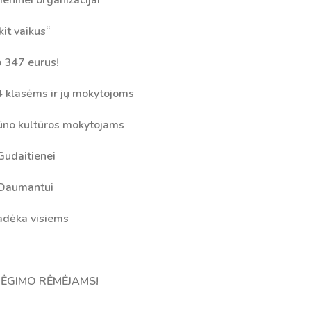
it vaikus“
o 347 eurus
!
 klasėms ir jų mokytojoms
ūno kultūros mokytojams
Gudaitienei
 Daumantui
Tvarkaraščiai
padėka visiems
Bendrojo ugdymo pamokų tvarkaraštis 2025-2026 
a
Pradinių klasių pamokų tvarkaraštis 2025-2026 m. 
ĖGIMO RĖMĖJAMS!
Atostogos
2025 - 2026 mokslo metų atostogos