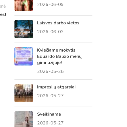
2026-06-09
 tėvų susirinkimai
snė
es!
, atvirų durų dienos, tėvų
Laisvos darbo vietos
2026-06-03
Kviečiame mokytis
Eduardo Balsio menų
gimnazijoje!
2026-05-28
Impresijų atgarsiai
2026-05-27
Sveikiname
2026-05-27