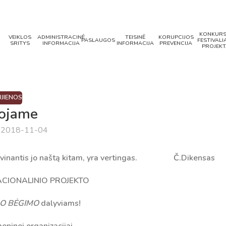
KONKURS
VEIKLOS
ADMINISTRACINĖ
TEISINĖ
KORUPCIJOS
PASLAUGOS
FESTIVALIA
SRITYS
INFORMACIJA
INFORMACIJA
PREVENCIJA
PROJEKT
JIENOS
ojame
a 2018-11-04
lengvinantis jo naštą kitam, yra vertingas. Č.Dikensas
NACIONALINIO PROJEKTO
MO BĖGIMO
dalyviams!
eninei organizacijai