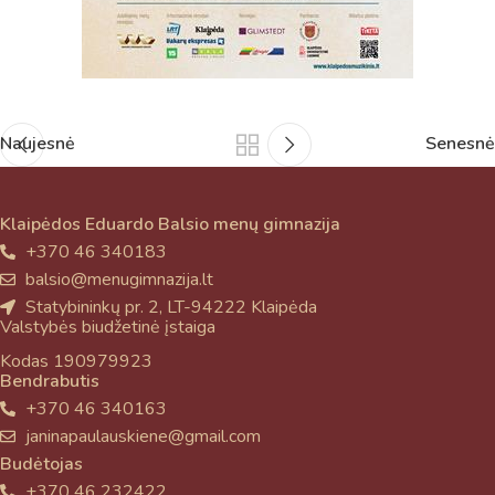
Naujesnė
Senesnė
Klaipėdos Eduardo Balsio menų gimnazija
+370 46 340183
balsio@menugimnazija.lt
Statybininkų pr. 2, LT-94222 Klaipėda
Valstybės biudžetinė įstaiga
Kodas 190979923
Bendrabutis
+370 46 340163
janinapaulauskiene@gmail.com
Budėtojas
+370 46 232422