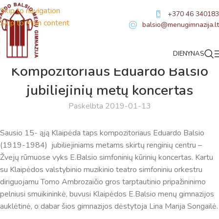
Skip to navigation
+370 46 340183
Skip to main content
balsio@menugimnazija.lt
DIENYNAS
NAUJIENOS
Kompozitoriaus Eduardo Balsio
jubiliejinių metų koncertas
Paskelbta 2019-01-13
Sausio 15- ąją Klaipėda taps kompozitoriaus Eduardo Balsio
(1919-1984) jubiliejiniams metams skirtų renginių centru –
Žvejų rūmuose vyks E.Balsio simfoninių kūrinių koncertas. Kartu
su Klaipėdos valstybinio muzikinio teatro simfoniniu orkestru
Virtualus asistentas
E. Balsio gimnazijos DI
diriguojamu Tomo Ambrozaičio gros tarptautinio pripažininimo
pelniusi smuikininkė, buvusi Klaipėdos E.Balsio menų gimnazijos
Sveiki! Taip, aš esu virtualus. Tačiau dirbtinis intelektas
auklėtinė, o dabar šios gimnazijos dėstytoja Lina Marija Songailė.
suteikia man galimybę ne tik analizuoti Jūsų klausimą, bet