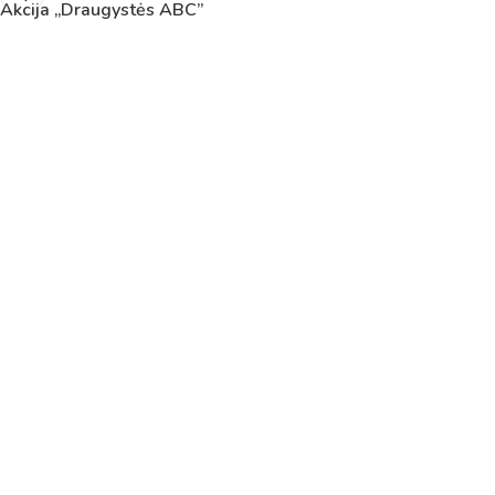
Akcija „Draugystės ABC”
Pamokų laikas
Pamoka
Pradžia
Pabaig
1
8:00
8:45
2
8:55
9:40
3
9:50
10:35
4
10:50
11:35