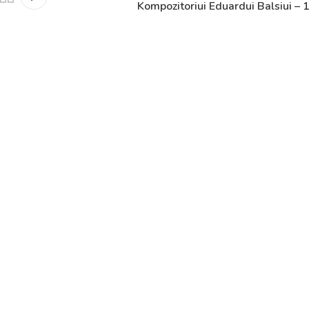
Kompozitoriui Eduardui Balsiui – 
Tvarkaraščiai
Bendrojo ugdymo pamokų tvarkaraštis 2025-2026 
a
Pradinių klasių pamokų tvarkaraštis 2025-2026 m. 
Atostogos
2025 - 2026 mokslo metų atostogos