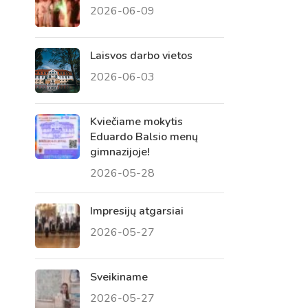
2026-06-09
 tėvų susirinkimai
, atvirų durų dienos, tėvų
Laisvos darbo vietos
2026-06-03
Kviečiame mokytis
Eduardo Balsio menų
gimnazijoje!
2026-05-28
Impresijų atgarsiai
2026-05-27
Sveikiname
2026-05-27