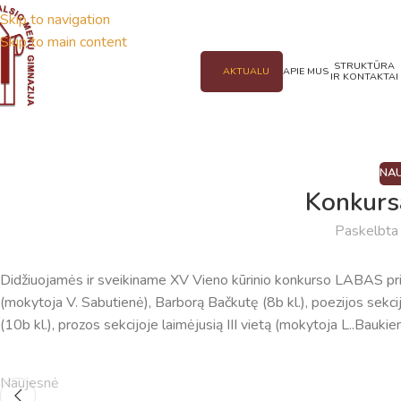
Skip to navigation
Skip to main content
STRUKTŪRA
AKTUALU
APIE MUS
IR KONTAKTAI
NAU
Konkur
Paskelbt
Didžiuojamės ir sveikiname XV Vieno kūrinio konkurso LABAS prizin
(mokytoja V. Sabutienė), Barborą Bačkutę (8b kl.), poezijos sekcijo
(10b kl.), prozos sekcijoje laimėjusią III vietą (mokytoja L..Baukie
Naujesnė