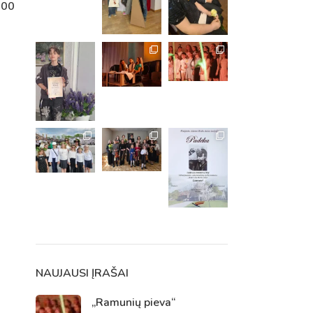
100
m. m.
m.
NAUJAUSI ĮRAŠAI
„Ramunių pieva“