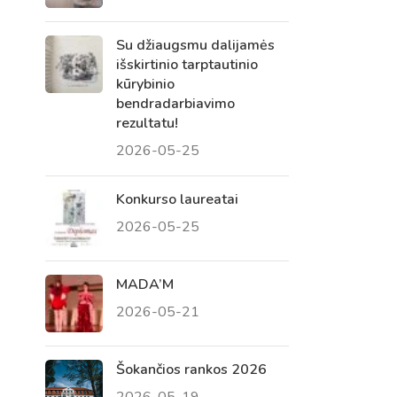
Su džiaugsmu dalijamės
išskirtinio tarptautinio
kūrybinio
bendradarbiavimo
rezultatu!
2026-05-25
Konkurso laureatai
2026-05-25
Virtualus asistentas
E. Balsio gimnazijos DI
MADA’M
2026-05-21
Sveiki! Taip, aš esu virtualus. Tačiau
dirbtinis intelektas suteikia man galimybę
ne tik analizuoti Jūsų klausimą, bet dar
Šokančios rankos 2026
tobulai atsimenu visą šioje svetainėje
2026-05-19