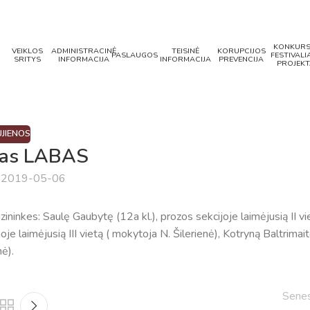
KONKURS
VEIKLOS
ADMINISTRACINĖ
TEISINĖ
KORUPCIJOS
PASLAUGOS
FESTIVALIA
SRITYS
INFORMACIJA
INFORMACIJA
PREVENCIJA
PROJEKT
JIENOS
sas LABAS
a 2019-05-06
inkes: Saulę Gaubytę (12a kl.), prozos sekcijoje laimėjusią II vi
je laimėjusią III vietą ( mokytoja N. Šilerienė), Kotryną Baltrimai
nė).
Sene