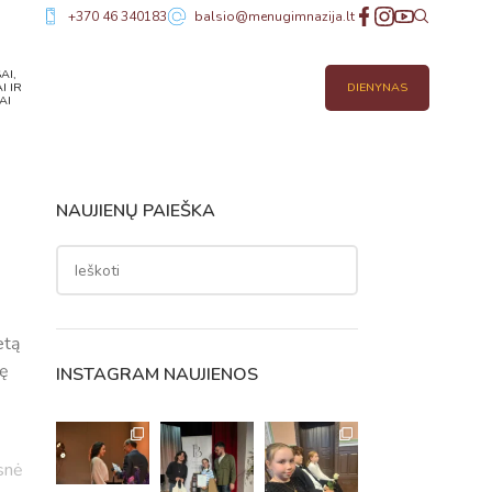
+370 46 340183
balsio@menugimnazija.lt
AI,
I IR
DIENYNAS
AI
NAUJIENŲ PAIEŠKA
etą
tę
INSTAGRAM NAUJIENOS
snė