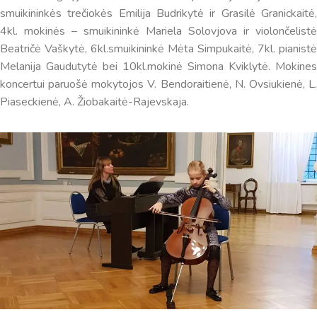
informaciją. Jei visgi man pritrūks išmanumo - pateiksiu
smuikininkės trečiokės Emilija Budrikytė ir Grasilė Granickaitė,
Jums reikiamus kontaktus, kur galėsite pasiklausti
4kl. mokinės – smuikininkė Mariela Solovjova ir violončelistė
atsakingo specialisto.
Beatričė Vaškytė, 6kl.smuikininkė Mėta Simpukaitė, 7kl. pianistė
Taigi... kuo galėčiau Jums padėti?
Melanija Gaudutytė bei 10kl.mokinė Simona Kviklytė. Mokines
koncertui paruošė mokytojos V. Bendoraitienė, N. Ovsiukienė, L.
Piaseckienė, A. Žiobakaitė-Rajevskaja.