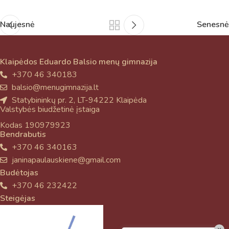
Naujesnė
Senesnė
Klaipėdos Eduardo Balsio menų gimnazija
+370 46 340183
balsio@menugimnazija.lt
Statybininkų pr. 2, LT-94222 Klaipėda
Valstybės biudžetinė įstaiga
Kodas 190979923
Bendrabutis
+370 46 340163
janinapaulauskiene@gmail.com
Budėtojas
+370 46 232422
Steigėjas