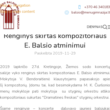
Skip to navigation
+370 46 340183
Skip to main content
balsio@menugimnazija.lt
DIENYNAS
NAUJIENOS
Renginys skirtas kompozitoriaus
E. Balsio atminimui
Paskelbta 2019-11-29
2019 lapkričio 27d. Kretingoje, Žiemos sodo koncertų
salėje vyko renginys skirtas kompozitoriaus E. Balsio atminimui.
Mokytoja V. Bendoraitienė klausytojams papasakojo apie
Virtualus asistentas
E. Balsio gimnazijos DI
šį kompozitorių. Įdomu tai, kad besimokydama M. K. Čiurlionio
menų mokykloje pati mokytoja su styginių orkestru atliko
Sveiki! Taip, aš esu virtualus. Tačiau dirbtinis intelektas
kompozitoriaus sukurtas "Dramatines freskas" styginių orkestrui.
suteikia man galimybę ne tik analizuoti Jūsų klausimą, bet
Šiame renginyje – koncerte dalyvavo jaunieji balsiukai:
dar tobulai atsimenu visą šioje svetainėje pateiktą