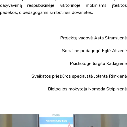
dalyvavimą respublikinėje viktorinoje mokiniams įteiktos
Virtualus asistentas
E. Balsio gimnazijos DI
padėkos, o pedagogams simbolinės dovanėlės.
Sveiki! Taip, aš esu virtualus. Tačiau dirbtinis intelektas
suteikia man galimybę ne tik analizuoti Jūsų klausimą, bet
Projektų vadovė Asta Strumilienė
dar tobulai atsimenu visą šioje svetainėje pateiktą
informaciją. Jei visgi man pritrūks išmanumo - pateiksiu
Socialinė pedagogė Eglė Alsienė
Jums reikiamus kontaktus, kur galėsite pasiklausti
atsakingo specialisto.
Psichologė Jurgita Kadagienė
Taigi... kuo galėčiau Jums padėti?
Sveikatos priežiūros specialistė Jolanta Rimkienė
Biologijos mokytoja Nomeda Stripinienė