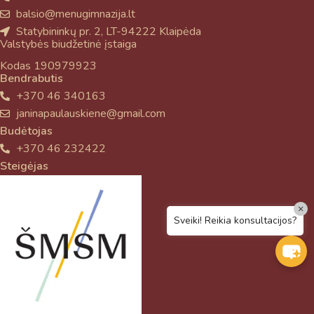
balsio@menugimnazija.lt
Statybininkų pr. 2, LT-94222 Klaipėda
Valstybės biudžetinė įstaiga
Kodas 190979923
Bendrabutis
+370 46 340163
janinapaulauskiene@gmail.com
Budėtojas
+370 46 232422
Steigėjas
×
Sveiki! Reikia konsultacijos?