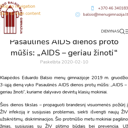
Skip to navigation
+370 46 340183
Skip to main content
balsio@menugimnazija.lt
DIENYNAS
NAUJIENOS
Pasaulinės AIDS dienos proto
mūšis: „AIDS – geriau žinoti“
Paskelbta 2020-02-10
Klaipėdos Eduardo Balsio menų gimnazijoje 2019 m. gruodžio
3-iąją dieną vyko Pasaulinės AIDS dienos protų mūšis: „AIDS –
geriau žinoti“, kuriame dalyvavo devintų klasių mokiniai.
Šios dienos tikslas – propaguoti brandesnį visuomenės požiūrį į
ŽIV infekciją ir susijusias problemas, siekti išvengti naujų ŽIV
užsikrėtimų, diskriminacijos. Šio protmūšio metu mokiniai pagilino
žinias, susijusias su ŽIV plitimo būdais bei prevencija. Už