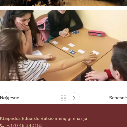
Naujesnė
Senesnė
Klaipėdos Eduardo Balsio menų gimnazija
+370 46 340183