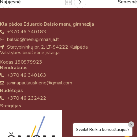
Naujesnė
Senesnė
Klaipėdos Eduardo Balsio menų gimnazija
+370 46 340183
balsio@menugimnazija.lt
Statybininkų pr. 2, LT-94222 Klaipėda
Valstybės biudžetinė įstaiga
Kodas 190979923
Bendrabutis
+370 46 340163
janinapaulauskiene@gmail.com
Budėtojas
+370 46 232422
Steigėjas
×
Sveiki! Reikia konsultacijos?