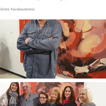
Jūratė Kavaliauskienė
Virtualus asistentas
E. Balsio gimnazijos DI
Sveiki! Taip, aš esu virtualus. Tačiau dirbtinis intelektas
suteikia man galimybę ne tik analizuoti Jūsų klausimą, bet
dar tobulai atsimenu visą šioje svetainėje pateiktą
informaciją. Jei visgi man pritrūks išmanumo - pateiksiu
Jums reikiamus kontaktus, kur galėsite pasiklausti
atsakingo specialisto.
Taigi... kuo galėčiau Jums padėti?