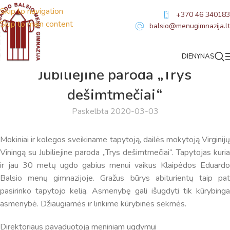
Skip to navigation
+370 46 340183
Skip to main content
balsio@menugimnazija.lt
DIENYNAS
NAUJIENOS
Jubiliejinė paroda „Trys
dešimtmečiai“
Paskelbta 2020-03-03
Mokiniai ir kolegos sveikiname tapytoją, dailės mokytoją Virginijų
Viningą su Jubiliejine paroda „Trys dešimtmečiai“. Tapytojas kuria
ir jau 30 metų ugdo gabius menui vaikus Klaipėdos Eduardo
Balsio menų gimnazijoje. Gražus būrys abiturientų taip pat
pasirinko tapytojo kelią. Asmenybę gali išugdyti tik kūrybinga
asmenybė. Džiaugiamės ir linkime kūrybinės sėkmės.
Direktoriaus pavaduotoja meniniam ugdymui