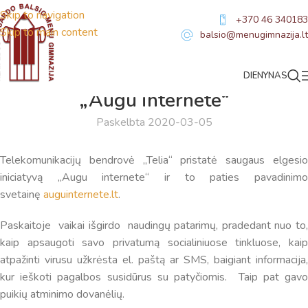
Skip to navigation
+370 46 340183
Skip to main content
balsio@menugimnazija.lt
DIENYNAS
NAUJIENOS
„Augu internete“
Paskelbta 2020-03-05
Telekomunikacijų bendrovė „Telia“ pristatė saugaus elgesio
iniciatyvą „Augu internete“ ir to paties pavadinimo
svetainę
auguinternete.lt
.
Paskaitoje vaikai išgirdo naudingų patarimų, pradedant nuo to,
kaip apsaugoti savo privatumą socialiniuose tinkluose, kaip
atpažinti virusu užkrėsta el. paštą ar SMS, baigiant informacija,
kur ieškoti pagalbos susidūrus su patyčiomis. Taip pat gavo
puikių atminimo dovanėlių.