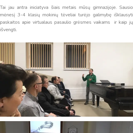
Tai jau antra iniciatyva šiais metais mūsų gimnazijoje. Sausio
Virtualus asistentas
E. Balsio gimnazijos DI
mėnesį 3-4 klasių mokinių tėveliai turėjo galimybę išklausyti
paskaitos apie virtualaus pasaulio grėsmes vaikams ir kaip jų
Sveiki! Taip, aš esu virtualus. Tačiau dirbtinis intelektas
išvengti.
suteikia man galimybę ne tik analizuoti Jūsų klausimą, bet
dar tobulai atsimenu visą šioje svetainėje pateiktą
informaciją. Jei visgi man pritrūks išmanumo - pateiksiu
Jums reikiamus kontaktus, kur galėsite pasiklausti
atsakingo specialisto.
Taigi... kuo galėčiau Jums padėti?