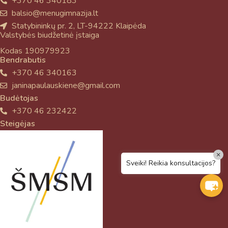
+370 46 340183
balsio@menugimnazija.lt
Statybininkų pr. 2, LT-94222 Klaipėda
Valstybės biudžetinė įstaiga
Kodas 190979923
Bendrabutis
+370 46 340163
janinapaulauskiene@gmail.com
Budėtojas
+370 46 232422
Steigėjas
×
Sveiki! Reikia konsultacijos?