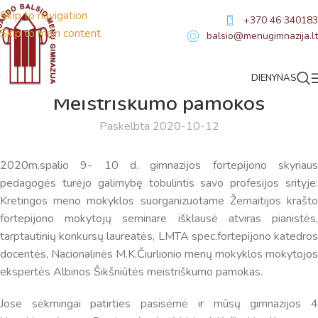
Skip to navigation
+370 46 340183
Skip to main content
balsio@menugimnazija.lt
DIENYNAS
NAUJIENOS
Meistriškumo pamokos
Paskelbta 2020-10-12
2020m.spalio 9- 10 d. gimnazijos fortepijono skyriaus
pedagogės turėjo galimybę tobulintis savo profesijos srityje:
Kretingos meno mokyklos suorganizuotame Žemaitijos krašto
fortepijono mokytojų seminare išklausė atviras pianistės,
tarptautinių konkursų laureatės, LMTA spec.fortepijono katedros
docentės, Nacionalinės M.K.Čiurlionio menų mokyklos mokytojos
ekspertės Albinos Šikšniūtės meistriškumo pamokas.
Virtualus asistentas
E. Balsio gimnazijos DI
Jose sėkmingai patirties pasisėmė ir mūsų gimnazijos 4