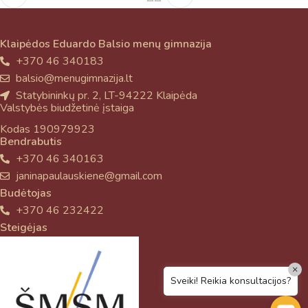
Klaipėdos Eduardo Balsio menų gimnazija
+370 46 340183
balsio@menugimnazija.lt
Statybininkų pr. 2, LT-94222 Klaipėda
Valstybės biudžetinė įstaiga
Kodas 190979923
Bendrabutis
+370 46 340163
janinapaulauskiene@gmail.com
Budėtojas
+370 46 232422
Steigėjas
×
Sveiki! Reikia konsultacijos?