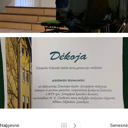
Naujesnė
Senesnė