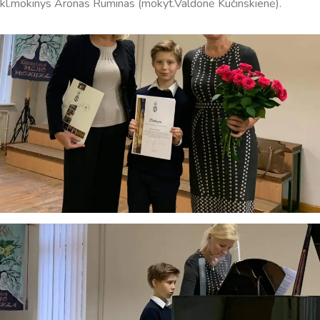
kl.mokinys Aronas Ruminas (mokyt.Valdonė Kučinskienė).
Sveiki! Taip, aš esu virtualus. Tačiau dirbtinis intelektas
suteikia man galimybę ne tik analizuoti Jūsų klausimą, bet
dar tobulai atsimenu visą šioje svetainėje pateiktą
informaciją. Jei visgi man pritrūks išmanumo - pateiksiu
Jums reikiamus kontaktus, kur galėsite pasiklausti
atsakingo specialisto.
Taigi... kuo galėčiau Jums padėti?