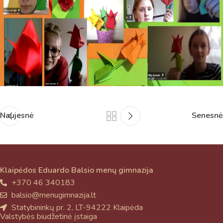
atsakingo specialisto.
Taigi... kuo galėčiau Jums padėti?
Naujesnė
Senesnė
Klaipėdos Eduardo Balsio menų gimnazija
+370 46 340183
balsio@menugimnazija.lt
Statybininkų pr. 2, LT-94222 Klaipėda
Valstybės biudžetinė įstaiga