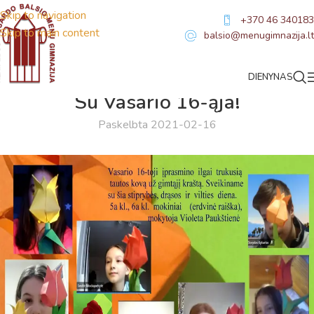
Skip to navigation
+370 46 340183
Skip to main content
balsio@menugimnazija.lt
DIENYNAS
NAUJIENOS
Su Vasario 16-ąja!
Paskelbta 2021-02-16
Virtualus asistentas
E. Balsio gimnazijos DI
Sveiki! Taip, aš esu virtualus. Tačiau dirbtinis intelektas
suteikia man galimybę ne tik analizuoti Jūsų klausimą, bet
dar tobulai atsimenu visą šioje svetainėje pateiktą
informaciją. Jei visgi man pritrūks išmanumo - pateiksiu
Jums reikiamus kontaktus, kur galėsite pasiklausti