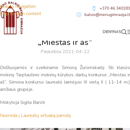
Skip to navigation
+370 46 340183
Skip to main content
balsio@menugimnazija.lt
DIENYNAS
NAUJIENOS
„Miestas ir aš“
Paskelbta 2021-04-22
Didžiuojamės ir sveikiname Simoną Žuromskaitę 5b klasės
mokinę Tarptautinio mokinių kūrybos darbų konkurse „Miestas ir
aš“, Simona konkurso laureatė laimėjusi III vietą II ( 11-14 m.)
amžiaus grupėje.
Mokytoja Sigita Baroti
Nuoroda į Laureatų virtualią parodą
Virtualus asistentas
E. Balsio gimnazijos DI