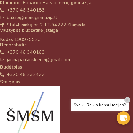
Klaipėdos Eduardo Balsio menų gimnazija
+370 46 340183
balsio@menugimnazija.lt
Statybininkų pr. 2, LT-94222 Klaipėda
Valstybės biudžetinė įstaiga
Kodas 190979923
Bendrabutis
+370 46 340163
janinapaulauskiene@gmail.com
Budėtojas
+370 46 232422
Steigėjas
×
Sveiki! Reikia konsultacijos?