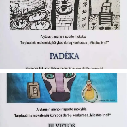
Sveiki! Taip, aš esu virtualus. Tačiau dirbtinis intelektas
suteikia man galimybę ne tik analizuoti Jūsų klausimą, bet
dar tobulai atsimenu visą šioje svetainėje pateiktą
informaciją. Jei visgi man pritrūks išmanumo - pateiksiu
Jums reikiamus kontaktus, kur galėsite pasiklausti
atsakingo specialisto.
Taigi... kuo galėčiau Jums padėti?