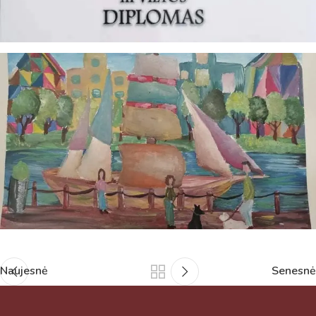
Naujesnė
Senesnė