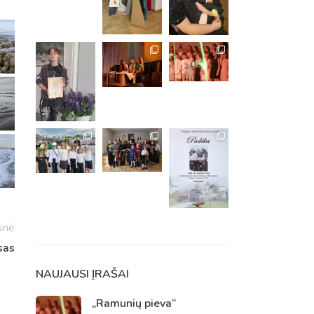
snė
m. m.
sas
m.
NAUJAUSI ĮRAŠAI
„Ramunių pieva“