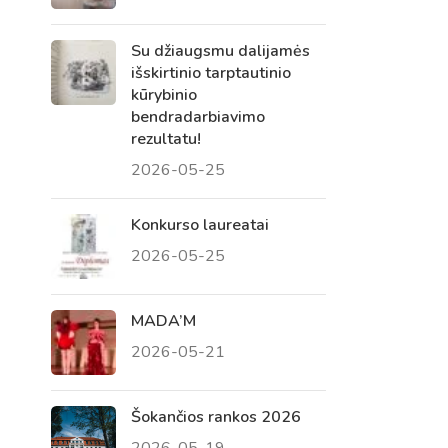
Su džiaugsmu dalijamės
išskirtinio tarptautinio
kūrybinio
bendradarbiavimo
rezultatu!
2026-05-25
Konkurso laureatai
2026-05-25
Virtualus asistentas
E. Balsio gimnazijos DI
MADA’M
2026-05-21
Sveiki! Taip, aš esu virtualus. Tačiau
dirbtinis intelektas suteikia man galimybę
ne tik analizuoti Jūsų klausimą, bet dar
Šokančios rankos 2026
tobulai atsimenu visą šioje svetainėje
2026-05-19