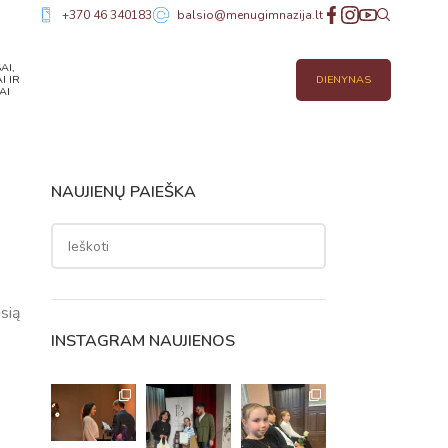
+370 46 340183
balsio@menugimnazija.lt
AI,
I IR
DIENYNAS
AI
NAUJIENŲ PAIEŠKA
sią
INSTAGRAM NAUJIENOS