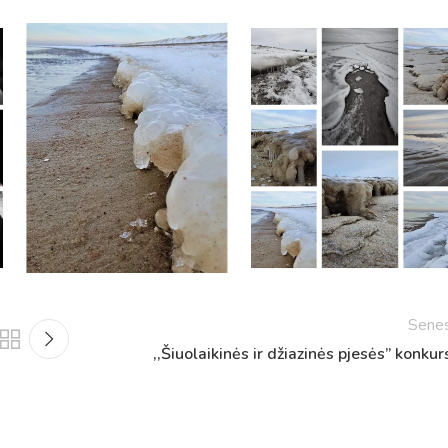
Tvarkaraščiai
Sene
Bendrojo ugdymo pamokų tvarkaraštis 2025-2026 
a
,,Šiuolaikinės ir džiazinės pjesės” konkur
Pradinių klasių pamokų tvarkaraštis 2025-2026 m. 
Atostogos
2025 - 2026 mokslo metų atostogos