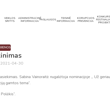
KONKURS
VEIKLOS
ADMINISTRACINĖ
TEISINĖ
KORUPCIJOS
PASLAUGOS
FESTIVALIA
SRITYS
INFORMACIJA
INFORMACIJA
PREVENCIJA
PROJEKT
JIENOS
kinimas
a 2021-04-30
ekimais. Sabina Vainoraitė nugalėtoja nominacijoje „ Už geriau
ciją gamtos tema“.
 Polėkis“.