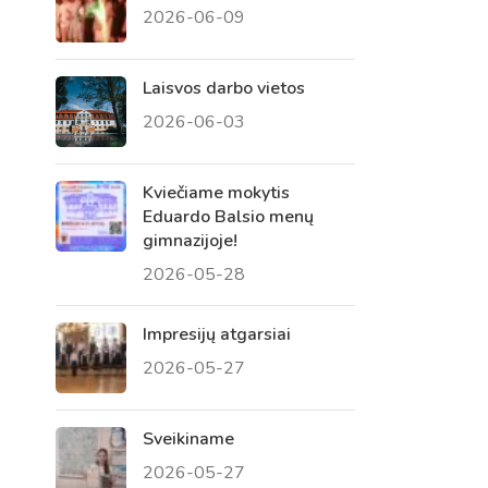
2026-06-09
 tėvų susirinkimai
, atvirų durų dienos, tėvų
Laisvos darbo vietos
2026-06-03
Kviečiame mokytis
Eduardo Balsio menų
gimnazijoje!
2026-05-28
Impresijų atgarsiai
2026-05-27
Sveikiname
2026-05-27