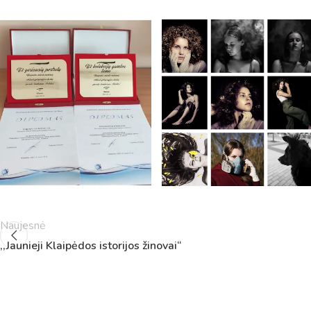
Pamokų laikas
Naujesnė
Pamoka
Pradžia
Pabaig
,,Jaunieji Klaipėdos istorijos žinovai“
1
8:00
8:45
2
8:55
9:40
3
9:50
10:35
4
10:50
11:35