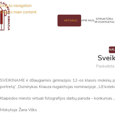
Skip to navigation
Skip to main content
STRUKTŪRA
AKTUALU
APIE MUS
IR KONTAKTAI
NAU
Svei
Paskelbt
SVEIKINAME ir džiaugiamės gimnazijos 12-os klasės mokinių pasi
portretą“ ,Dominykas Kriauza nugalėtojas nominacijoje „Už kolek
Klaipėdos miesto virtuali fotografijos darbų paroda – konkursas „
Mokytoja: Žana Vilks