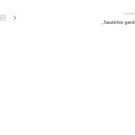
Sene
,,Saulėtos gaid
Tvarkaraščiai
Bendrojo ugdymo pamokų tvarkaraštis 2025-2026 
a
Pradinių klasių pamokų tvarkaraštis 2025-2026 m. 
Atostogos
2025 - 2026 mokslo metų atostogos