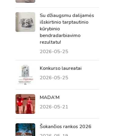
Su džiaugsmu dalijamės
išskirtinio tarptautinio
kūrybinio
bendradarbiavimo
rezultatu!
2026-05-25
Konkurso laureatai
2026-05-25
Virtualus asistentas
E. Balsio gimnazijos DI
MADA’M
2026-05-21
Sveiki! Taip, aš esu virtualus. Tačiau
dirbtinis intelektas suteikia man galimybę
ne tik analizuoti Jūsų klausimą, bet dar
Šokančios rankos 2026
tobulai atsimenu visą šioje svetainėje
2026-05-19