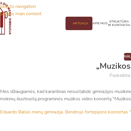
Skip to navigation
Skip to main content
STRUKTŪRA
AKTUALU
APIE MUS
IR KONTAKTAI
NAU
„Muzikos
Paskelbt
Mes džiaugiamės, kad karantinas nesustabdė gimnazijos muzikinio
mokinių iliustruotą programinės muzikos video koncertą "Muzikos
Eduardo Balsio menų gimnazija. Bendrojo fortepijono koncertas 