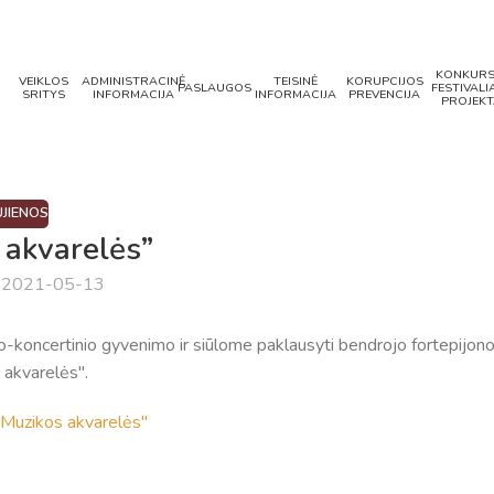
KONKURS
VEIKLOS
ADMINISTRACINĖ
TEISINĖ
KORUPCIJOS
PASLAUGOS
FESTIVALIA
SRITYS
INFORMACIJA
INFORMACIJA
PREVENCIJA
PROJEKT
JIENOS
 akvarelės”
a 2021-05-13
-koncertinio gyvenimo ir siūlome paklausyti bendrojo fortepijon
 akvarelės".
"Muzikos akvarelės"