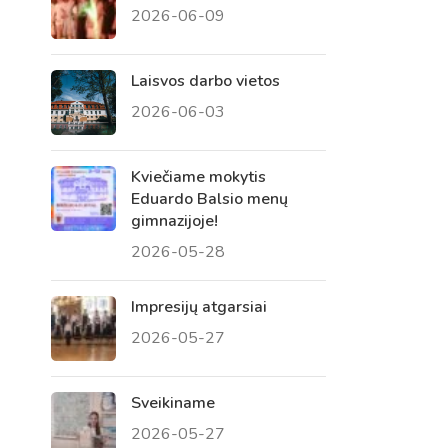
2026-06-09
 tėvų susirinkimai
, atvirų durų dienos, tėvų
Laisvos darbo vietos
2026-06-03
Kviečiame mokytis
Eduardo Balsio menų
gimnazijoje!
2026-05-28
Impresijų atgarsiai
2026-05-27
Sveikiname
2026-05-27