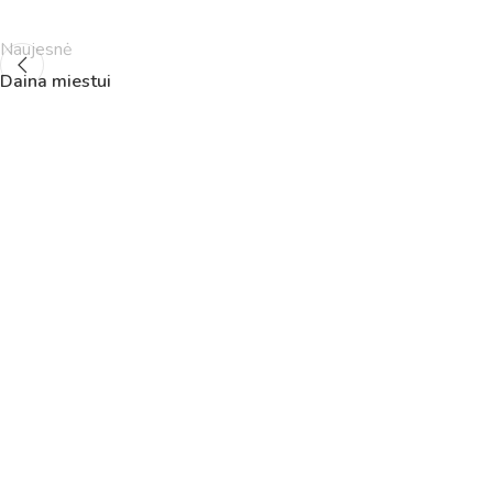
Naujesnė
Daina miestui
Pamokų laikas
Pamoka
Pradžia
Pabaig
1
8:00
8:45
2
8:55
9:40
3
9:50
10:35
4
10:50
11:35