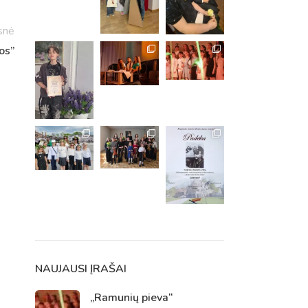
snė
os”
m. m.
m.
NAUJAUSI ĮRAŠAI
„Ramunių pieva“