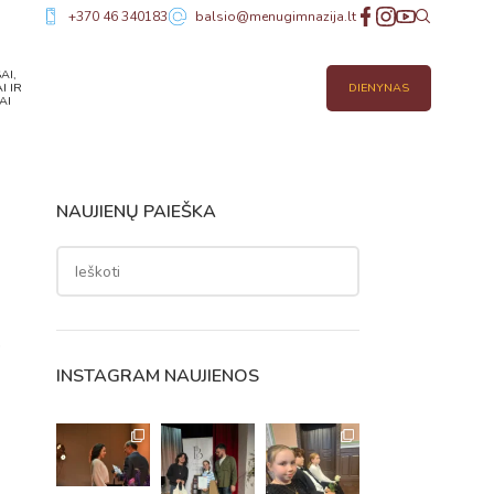
+370 46 340183
balsio@menugimnazija.lt
AI,
I IR
DIENYNAS
AI
NAUJIENŲ PAIEŠKA
o
INSTAGRAM NAUJIENOS