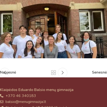
Naujesnė
Senesnė
Klaipėdos Eduardo Balsio menų gimnazija
+370 46 340183
balsio@menugimnazija.lt