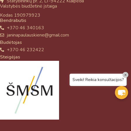
Statybininkų pr. 2, LT-94222 Klaipėda
Valstybės biudžetinė įstaiga
Kodas 190979923
Bendrabutis
+370 46 340163
janinapaulauskiene@gmail.com
Budėtojas
+370 46 232422
Steigėjas
×
Sveiki! Reikia konsultacijos?