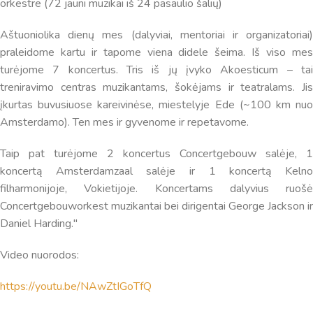
orkestre (72 jauni muzikai iš 24 pasaulio šalių)
Aštuoniolika dienų mes (dalyviai, mentoriai ir organizatoriai)
praleidome kartu ir tapome viena didele šeima. Iš viso mes
turėjome 7 koncertus. Tris iš jų įvyko Akoesticum – tai
Virtualus asistentas
E. Balsio gimnazijos DI
treniravimo centras muzikantams, šokėjams ir teatralams. Jis
įkurtas buvusiuose kareivinėse, miestelyje Ede (~100 km nuo
Amsterdamo). Ten mes ir gyvenome ir repetavome.
Sveiki! Taip, aš esu virtualus. Tačiau dirbtinis intelektas
suteikia man galimybę ne tik analizuoti Jūsų klausimą, bet
Taip pat turėjome 2 koncertus Concertgebouw salėje, 1
dar tobulai atsimenu visą šioje svetainėje pateiktą
koncertą Amsterdamzaal salėje ir 1 koncertą Kelno
informaciją. Jei visgi man pritrūks išmanumo - pateiksiu
filharmonijoje, Vokietijoje. Koncertams dalyvius ruošė
Jums reikiamus kontaktus, kur galėsite pasiklausti
Concertgebouworkest muzikantai bei dirigentai George Jackson ir
atsakingo specialisto.
Daniel Harding."
Taigi... kuo galėčiau Jums padėti?
Video nuorodos:
https://youtu.be/NAwZtIGoTfQ