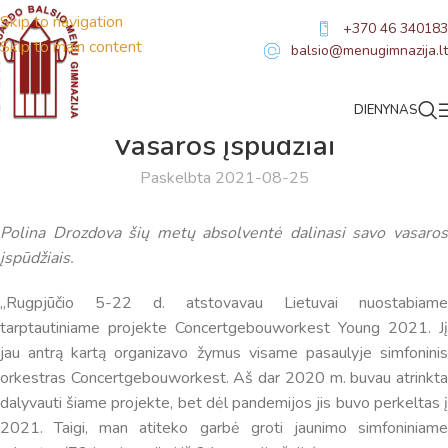
Skip to navigation
+370 46 340183
Skip to main content
balsio@menugimnazija.lt
DIENYNAS
NAUJIENOS
Vasaros įspūdžiai
Paskelbta 2021-08-25
Polina Drozdova šių metų absolventė dalinasi savo vasaros
įspūdžiais.
,,Rugpjūčio 5-22 d. atstovavau Lietuvai nuostabiame
tarptautiniame projekte Concertgebouworkest Young 2021. Jį
jau antrą kartą organizavo žymus visame pasaulyje simfoninis
orkestras Concertgebouworkest. Aš dar 2020 m. buvau atrinkta
dalyvauti šiame projekte, bet dėl pandemijos jis buvo perkeltas į
2021. Taigi, man atiteko garbė groti jaunimo simfoniniame