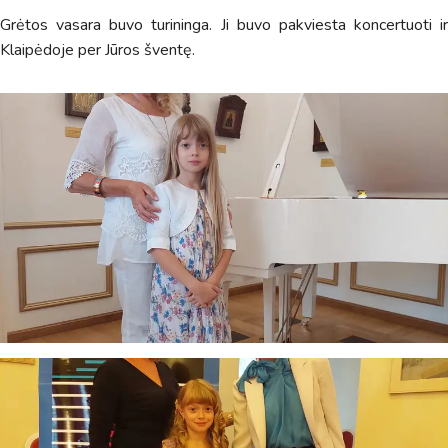
suteikia man galimybę ne tik analizuoti Jūsų klausimą, bet
Grėtos vasara buvo turininga. Ji buvo pakviesta koncertuoti ir
dar tobulai atsimenu visą šioje svetainėje pateiktą
Klaipėdoje per Jūros šventę.
informaciją. Jei visgi man pritrūks išmanumo - pateiksiu
Jums reikiamus kontaktus, kur galėsite pasiklausti
atsakingo specialisto.
Taigi... kuo galėčiau Jums padėti?