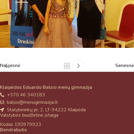
Naujesnė
Senesnė
Klaipėdos Eduardo Balsio menų gimnazija
+370 46 340183
balsio@menugimnazija.lt
Statybininkų pr. 2, LT-94222 Klaipėda
Valstybės biudžetinė įstaiga
Kodas 190979923
Bendrabutis