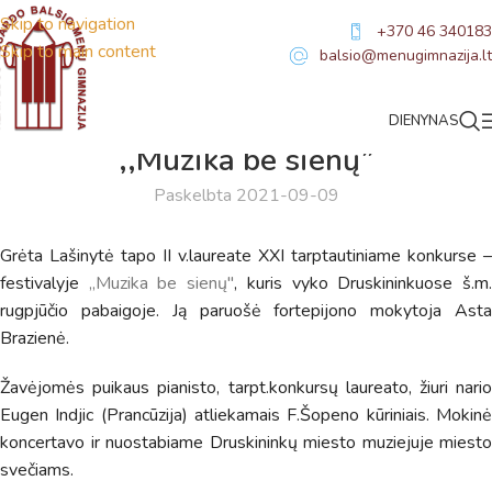
Skip to navigation
+370 46 340183
Skip to main content
balsio@menugimnazija.lt
DIENYNAS
NAUJIENOS
,,Muzika be sienų”
Paskelbta 2021-09-09
Grėta Lašinytė tapo II v.laureate XXI tarptautiniame konkurse –
festivalyje
,,Muzika be sienų"
, kuris vyko Druskininkuose š.m
rugpjūčio pabaigoje. Ją paruošė fortepijono mokytoja Asta
Brazienė.
Žavėjomės puikaus pianisto, tarpt.konkursų laureato, žiuri nario
Virtualus asistentas
E. Balsio gimnazijos DI
Eugen Indjic (Prancūzija) atliekamais F.Šopeno kūriniais. Mokinė
koncertavo ir nuostabiame Druskininkų miesto muziejuje miesto
svečiams.
Sveiki! Taip, aš esu virtualus. Tačiau dirbtinis intelektas