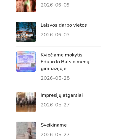
2026-06-09
 tėvų susirinkimai
, atvirų durų dienos, tėvų
Laisvos darbo vietos
2026-06-03
Kviečiame mokytis
Eduardo Balsio menų
gimnazijoje!
2026-05-28
Impresijų atgarsiai
2026-05-27
Sveikiname
2026-05-27