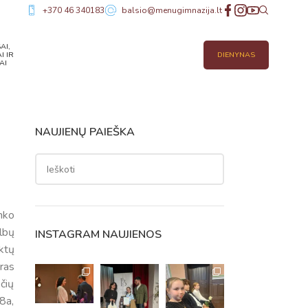
+370 46 340183
balsio@menugimnazija.lt
AI,
I IR
DIENYNAS
AI
NAUJIENŲ PAIEŠKA
nko
lbų
INSTAGRAM NAUJIENOS
ktų
ras
čių
8a,