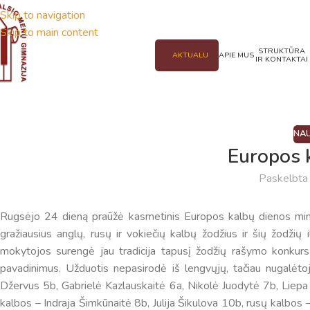
Skip to navigation
Skip to main content
STRUKTŪRA
AKTUALU
APIE MUS
IR KONTAKTAI
NAU
Europos 
Paskelbt
Rugsėjo 24 dieną praūžė kasmetinis Europos kalbų dienos minė
gražiausius anglų, rusų ir vokiečių kalbų žodžius ir šių žodžių 
mokytojos surengė jau tradicija tapusį žodžių rašymo konkursą
pavadinimus. Užduotis nepasirodė iš lengvųjų, tačiau nugalėto
Džervus 5b, Gabrielė Kazlauskaitė 6a, Nikolė Juodytė 7b, Liepa
kalbos – Indraja Šimkūnaitė 8b, Julija Šikulova 10b, rusų kalbos