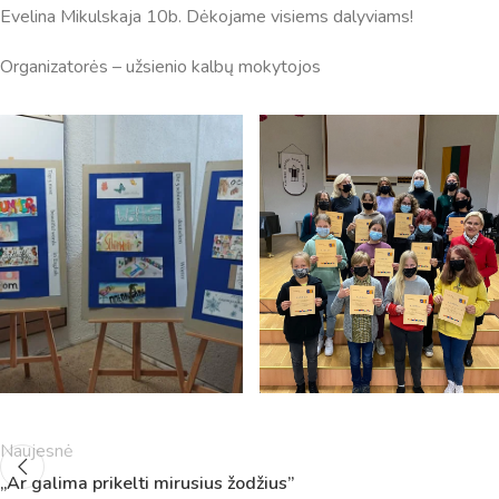
Evelina Mikulskaja 10b. Dėkojame visiems dalyviams!
Organizatorės – užsienio kalbų mokytojos
Pamokų laikas
Pamoka
Pradžia
Pabaig
1
8:00
8:45
2
8:55
9:40
Naujesnė
3
9:50
10:35
„Ar galima prikelti mirusius žodžius”
4
10:50
11:35