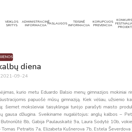
KONKURS
VEIKLOS
ADMINISTRACINĖ
TEISINĖ
KORUPCIJOS
PASLAUGOS
FESTIVALIA
SRITYS
INFORMACIJA
INFORMACIJA
PREVENCIJA
PROJEKT
JIENOS
kalbų diena
a 2021-09-24
jimas, kurio metu Eduardo Balsio menų gimnazijos mokiniai ri
iliustracijomis papuošė mūsų gimnaziją. Kiek vėliau, užsienio ka
; šiemet moksleiviai taisyklingai turėjo parašyti maisto produ
jų gausa džiugina. Sveikiname nugalėtojus: anglų kalbos – Pet
 Butnoriūtė 8b, Gabija Paulauskaitė 9a, Laura Sodytė 10b, vokie
 – Tomas Petraitis 7a, Elizabeta Kušnerova 7b, Estela Ševerdova 