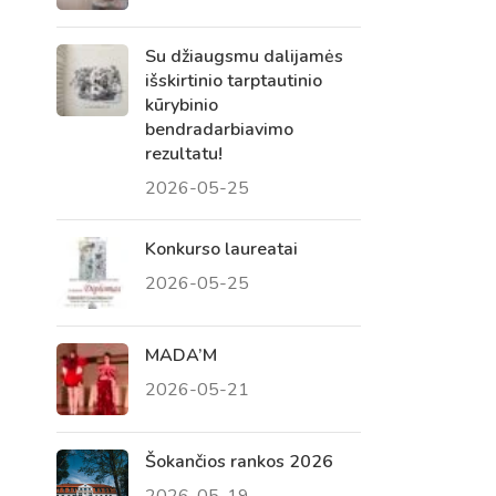
Su džiaugsmu dalijamės
išskirtinio tarptautinio
kūrybinio
bendradarbiavimo
rezultatu!
2026-05-25
Konkurso laureatai
2026-05-25
Virtualus asistentas
E. Balsio gimnazijos DI
MADA’M
2026-05-21
Sveiki! Taip, aš esu virtualus. Tačiau
dirbtinis intelektas suteikia man galimybę
ne tik analizuoti Jūsų klausimą, bet dar
Šokančios rankos 2026
tobulai atsimenu visą šioje svetainėje
2026-05-19