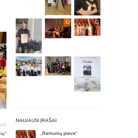
m. m.
m.
NAUJAUSI ĮRAŠAI
snė
„Ramunių pieva“
iu“