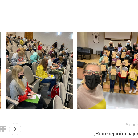
Tvarkaraščiai
Bendrojo ugdymo pamokų tvarkaraštis 2025-2026 
a
Pradinių klasių pamokų tvarkaraštis 2025-2026 m. 
Sene
Atostogos
„Rudenėjančiu pajūr
2025 - 2026 mokslo metų atostogos