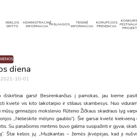
KONKURS
VEIKLOS
ADMINISTRACINĖ
TEISINĖ
KORUPCIJOS
PASLAUGOS
FESTIVALIA
SRITYS
INFORMACIJA
INFORMACIJA
PREVENCIJA
PROJEKT
JIENOS
os diena
a 2021-10-01
išskirtinai garsi! Besirenkančius į pamokas, jau kieme pasit
 kvietė vis kito laikotarpio ir stiliaus skambesys. Nuo viduram
 iki mūsų gimnazijos moksleivio Rūtenio Žičkaus skaidraus lyg varp
torijos „Nelieskite mėlyno gaublio“). Šie garsai kvietė kiekvieną 
ntis. Su panašiomis mintimis buvo galima susipažinti ir gyvai, skai
. Štai kelios jų: „Muzikantas – žemės įkvėpėjas, kad ji nušvi