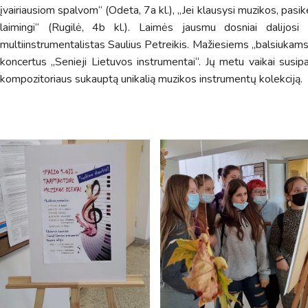
įvairiausiom spalvom“ (Odeta, 7a kl.), „Jei klausysi muzikos, pas
laimingi“ (Rugilė, 4b kl.). Laimės jausmu dosniai dalijosi
multiinstrumentalistas Saulius Petreikis. Mažiesiems „balsiukams
koncertus „Senieji Lietuvos instrumentai“. Jų metu vaikai susip
kompozitoriaus sukauptą unikalią muzikos instrumentų kolekciją.
Pamokų laikas
Pamoka
Pradžia
Pabaig
1
8:00
8:45
2
8:55
9:40
3
9:50
10:35
4
10:50
11:35