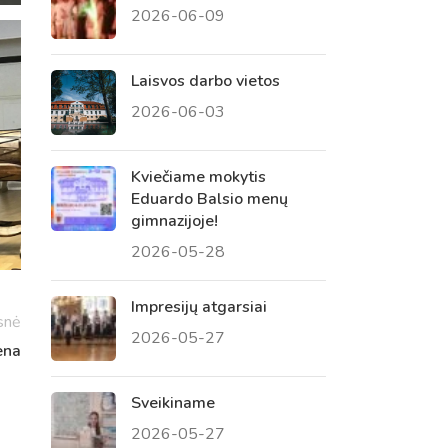
2026-06-09
 tėvų susirinkimai
, atvirų durų dienos, tėvų
Laisvos darbo vietos
2026-06-03
Kviečiame mokytis
Eduardo Balsio menų
gimnazijoje!
2026-05-28
Impresijų atgarsiai
snė
2026-05-27
ena
Sveikiname
2026-05-27