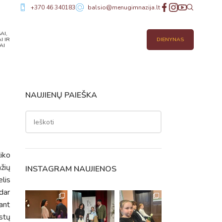
+370 46 340183
balsio@menugimnazija.lt
AI,
I IR
DIENYNAS
AI
NAUJIENŲ PAIEŠKA
iko
žių
INSTAGRAM NAUJIENOS
elis
dar
tant
stų