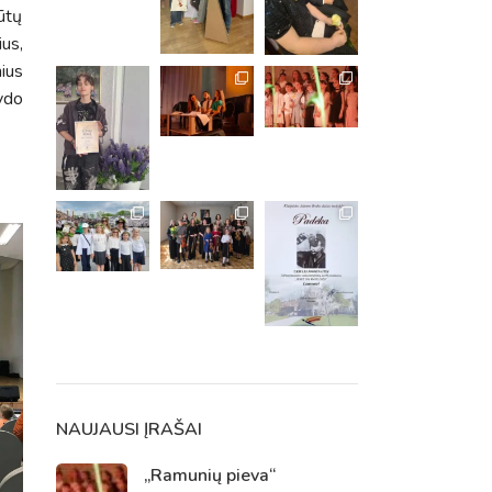
būtų
us,
ius
ydo
m. m.
m.
NAUJAUSI ĮRAŠAI
„Ramunių pieva“