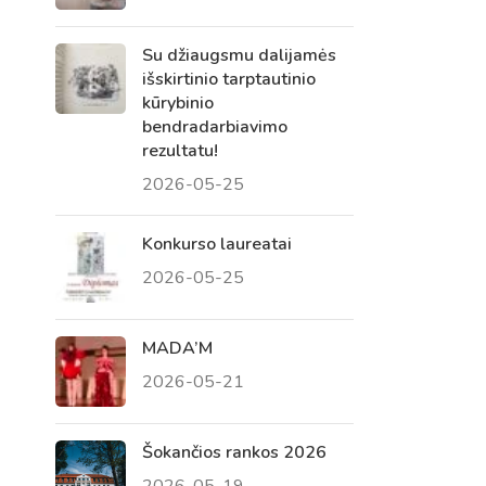
Su džiaugsmu dalijamės
išskirtinio tarptautinio
kūrybinio
bendradarbiavimo
rezultatu!
2026-05-25
Konkurso laureatai
2026-05-25
Virtualus asistentas
E. Balsio gimnazijos DI
MADA’M
2026-05-21
Sveiki! Taip, aš esu virtualus. Tačiau
dirbtinis intelektas suteikia man galimybę
ne tik analizuoti Jūsų klausimą, bet dar
Šokančios rankos 2026
tobulai atsimenu visą šioje svetainėje
2026-05-19