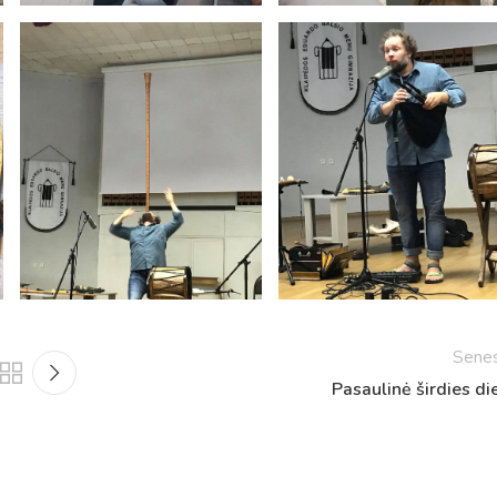
Netradicinio ugdymo dienos, atvirų durų dienos,
2025 - 2026 mokslo metų netradicinio ugdymo dienos
susirinkimai
Veiklos ir renginių planas
2025 - 2026 mokslo metų veiklos ir enginių planas
Sene
Pasaulinė širdies di