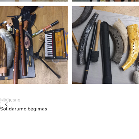
5
11:55
12:40
6
13:00
13:45
7
14:00
14:45
8
14:55
15:40
9
15:50
16:35
10
16:45
17:30
11
17:40
18:25
12
18:35
19:20
Naujesnė
Solidarumo bėgimas