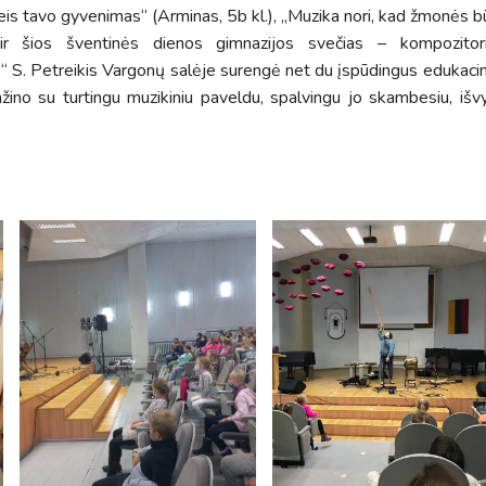
ikeis tavo gyvenimas“ (Arminas, 5b kl.), „Muzika nori, kad žmonės 
 ir šios šventinės dienos gimnazijos svečias – kompozitori
“ S. Petreikis Vargonų salėje surengė net du įspūdingus edukacin
ažino su turtingu muzikiniu paveldu, spalvingu jo skambesiu, išv
Tvarkaraščiai
Bendrojo ugdymo pamokų tvarkaraštis 2025-2026 
a
Pradinių klasių pamokų tvarkaraštis 2025-2026 m. 
Atostogos
2025 - 2026 mokslo metų atostogos