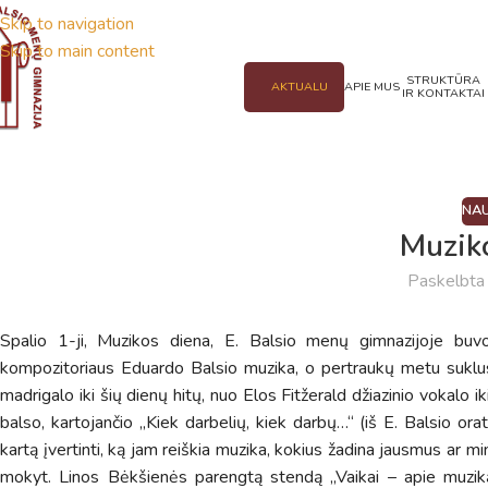
Skip to navigation
Skip to main content
STRUKTŪRA
AKTUALU
APIE MUS
IR KONTAKTAI
NAU
Muzik
Paskelbt
Spalio 1-ji, Muzikos diena, E. Balsio menų gimnazijoje buvo 
kompozitoriaus Eduardo Balsio muzika, o pertraukų metu suklusti
madrigalo iki šių dienų hitų, nuo Elos Fitžerald džiazinio vokalo
balso, kartojančio „Kiek darbelių, kiek darbų…“ (iš E. Balsio ora
kartą įvertinti, ką jam reiškia muzika, kokius žadina jausmus ar mi
mokyt. Linos Bėkšienės parengtą stendą „Vaikai – apie muziką“