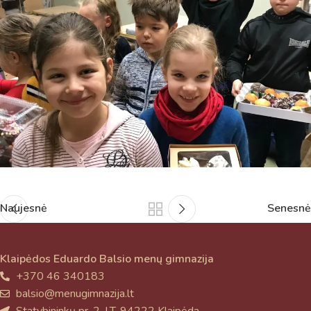
Naujesnė
Senesnė
Klaipėdos Eduardo Balsio menų gimnazija
+370 46 340183
balsio@menugimnazija.lt
Statybininkų pr. 2, LT-94222 Klaipėda