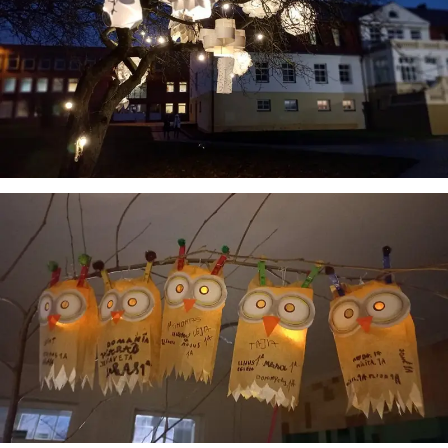
Virtualus asistentas
E. Balsio gimnazijos DI
Sveiki! Taip, aš esu virtualus. Tačiau dirbtinis intelektas
suteikia man galimybę ne tik analizuoti Jūsų klausimą, bet
dar tobulai atsimenu visą šioje svetainėje pateiktą
informaciją. Jei visgi man pritrūks išmanumo - pateiksiu
Jums reikiamus kontaktus, kur galėsite pasiklausti
atsakingo specialisto.
Taigi... kuo galėčiau Jums padėti?