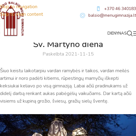
Skip to navigation
+370 46 340183
Skip to main content
balsio@menugimnazija.lt
DIENYNAS
NAUJIENOS
Šv. Martyno diena
Paskelbta 2021-11-15
Šiuo keistu laikotarpiu vardan ramybės ir taikos, vardan meilės
artimui ir noro padėti kitiems, rūpestingų mamyčių iškepti
keksiukai keliavo po visą gimnaziją. Labai ačiū pradinukams už
didelį darbą renkant aukas pabėgėlių vaikučiams. Dar kartą ačiū
visiems už kupiną grožio, šviesų, gražių sielų šventę.