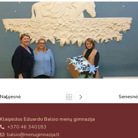
Naujesnė
Senesnė
Klaipėdos Eduardo Balsio menų gimnazija
+370 46 340183
balsio@menugimnazija.lt