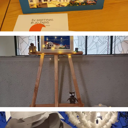
suteikia man galimybę ne tik analizuoti Jūsų klausimą, bet
dar tobulai atsimenu visą šioje svetainėje pateiktą
informaciją. Jei visgi man pritrūks išmanumo - pateiksiu
Jums reikiamus kontaktus, kur galėsite pasiklausti
atsakingo specialisto.
Taigi... kuo galėčiau Jums padėti?