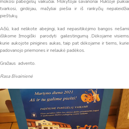
mokosi pabėgėlių vaikučiai. Mokytojai savanoriai Rukloje puikiai
tvarkosi, girdėjau, mažyliai piešia ir iš rankyčių nepaleidžia
pieštukų.
Ačiū, kad nelikote abejingi, kad nepasitikėjimo bangos nešami
išlikome žmogiški parodyti gailestingumą .Dėkojame visiems
kurie aukojote pinigines aukas, taip pat dėkojame ir tiems, kurie
padovanojo priemones ir nelaukė padėkos.
Gražaus advento.
Rasa Bivainienė
Virtualus asistentas
E. Balsio gimnazijos DI
Sveiki! Taip, aš esu virtualus. Tačiau dirbtinis intelektas