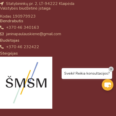
Statybininkų pr. 2, LT-94222 Klaipėda
Valstybės biudžetinė įstaiga
Kodas 190979923
Bendrabutis
+370 46 340163
janinapaulauskiene@gmail.com
Budėtojas
+370 46 232422
Steigėjas
×
Sveiki! Reikia konsultacijos?