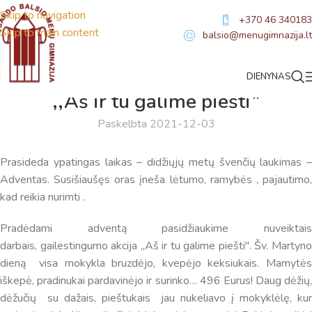
Skip to navigation
+370 46 340183
Skip to main content
balsio@menugimnazija.lt
DIENYNAS
NAUJIENOS
,,Aš ir tu galime piešti”
Paskelbta 2021-12-03
Prasideda ypatingas laikas – didžiųjų metų švenčių laukimas –
Adventas. Susišiaušęs oras įneša lėtumo, ramybės , pajautimo,
kad reikia nurimti .
Pradėdami adventą pasidžiaukime nuveiktais
darbais, gailestingumo akcija ,,Aš ir tu galime piešti". Šv. Martyno
dieną visa mokykla bruzdėjo, kvepėjo keksiukais. Mamytės
iškepė, pradinukai pardavinėjo ir surinko… 496 Eurus! Daug dėžių,
dėžučių su dažais, pieštukais jau nukeliavo į mokyklėlę, kur