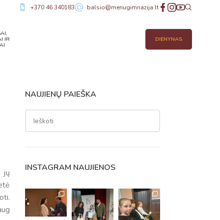
+370 46 340183
balsio@menugimnazija.lt
AI,
I IR
DIENYNAS
AI
NAUJIENŲ PAIEŠKA
INSTAGRAM NAUJIENOS
 jų
etė
oti.
aug