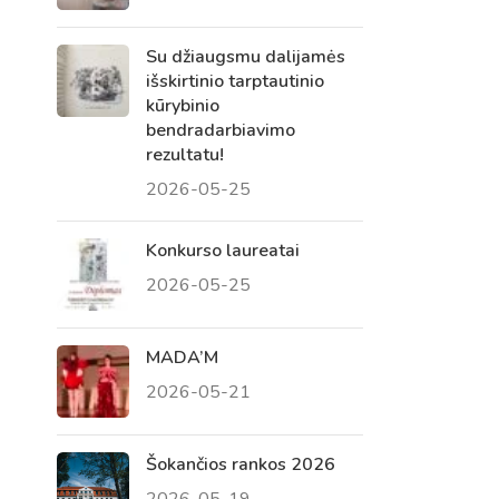
Su džiaugsmu dalijamės
išskirtinio tarptautinio
kūrybinio
bendradarbiavimo
rezultatu!
2026-05-25
Konkurso laureatai
2026-05-25
Virtualus asistentas
E. Balsio gimnazijos DI
MADA’M
2026-05-21
Sveiki! Taip, aš esu virtualus. Tačiau
dirbtinis intelektas suteikia man galimybę
ne tik analizuoti Jūsų klausimą, bet dar
Šokančios rankos 2026
tobulai atsimenu visą šioje svetainėje
2026-05-19