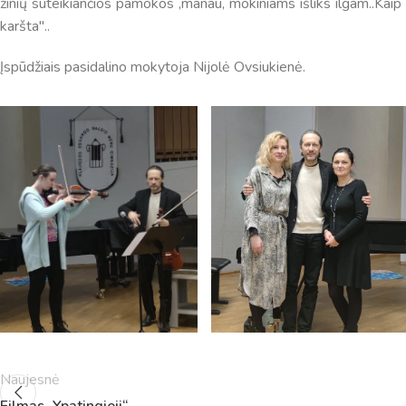
žinių suteikiančios pamokos ,manau, mokiniams išliks ilgam..Kaip
karšta"..
Įspūdžiais pasidalino mokytoja Nijolė Ovsiukienė.
Pamokų laikas
Pamoka
Pradžia
Pabaig
1
8:00
8:45
2
8:55
9:40
3
9:50
10:35
Naujesnė
4
10:50
11:35
Filmas „Ypatingieji“