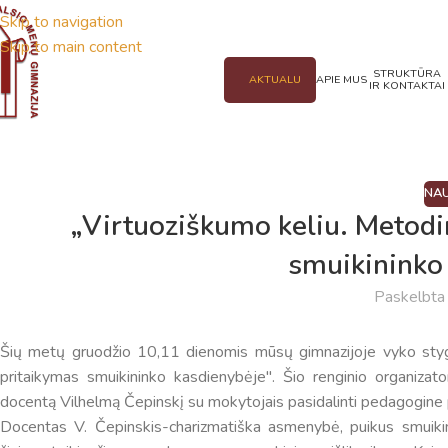
Skip to navigation
Skip to main content
STRUKTŪRA
AKTUALU
APIE MUS
IR KONTAKTAI
NAU
„Virtuoziškumo keliu. Metodi
smuikininko
Paskelbt
Šių metų gruodžio 10,11 dienomis mūsų gimnazijoje vyko stygi
pritaikymas smuikininko kasdienybėje". Šio renginio organizat
docentą Vilhelmą Čepinskį su mokytojais pasidalinti pedagogine pat
Docentas V. Čepinskis-charizmatiška asmenybė, puikus smuik