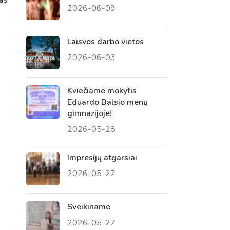
2026-06-09
 tėvų susirinkimai
, atvirų durų dienos, tėvų
Laisvos darbo vietos
2026-06-03
Kviečiame mokytis
Eduardo Balsio menų
gimnazijoje!
2026-05-28
Impresijų atgarsiai
2026-05-27
Sveikiname
2026-05-27