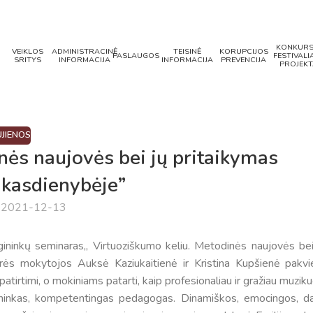
KONKURS
VEIKLOS
ADMINISTRACINĖ
TEISINĖ
KORUPCIJOS
PASLAUGOS
FESTIVALIA
SRITYS
INFORMACIJA
INFORMACIJA
PREVENCIJA
PROJEKT
JIENOS
nės naujovės bei jų pritaikymas
 kasdienybėje”
a 2021-12-13
ninkų seminaras,, Virtuoziškumo keliu. Metodinės naujovės bei
orės mokytojos Auksė Kaziukaitienė ir Kristina Kupšienė pakvi
irtimi, o mokiniams patarti, kaip profesionaliau ir gražiau muziku
ininkas, kompetentingas pedagogas. Dinamiškos, emocingos, d