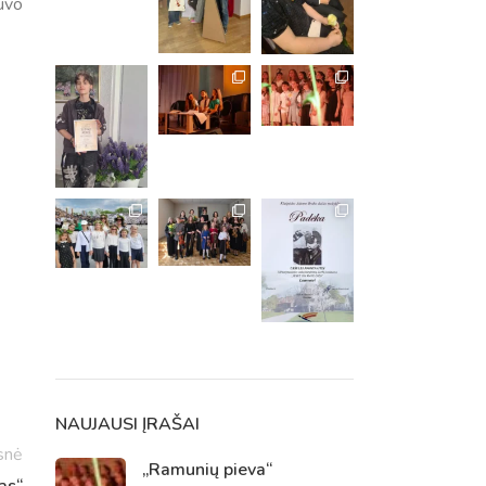
uvo
m. m.
m.
NAUJAUSI ĮRAŠAI
snė
„Ramunių pieva“
as“