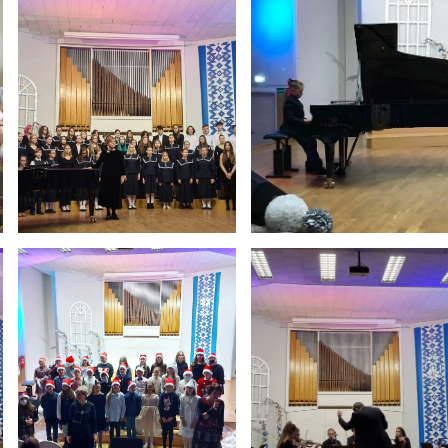
Tvarkaraščiai
Bendrojo ugdymo pamokų tvarkaraštis 2025-2026 
a
Pradinių klasių pamokų tvarkaraštis 2025-2026 m. 
Atostogos
2025 - 2026 mokslo metų atostogos