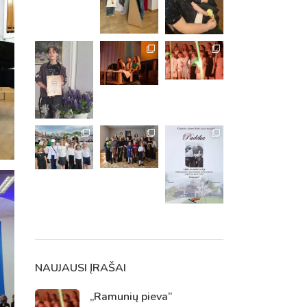
m. m.
m.
NAUJAUSI ĮRAŠAI
„Ramunių pieva“