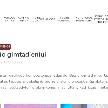
KONKURS
VEIKLOS
ADMINISTRACINĖ
TEISINĖ
KORUPCIJOS
PASLAUGOS
FESTIVALIA
SRITYS
INFORMACIJA
INFORMACIJA
PREVENCIJA
PROJEKT
JIENOS
io gimtadieniui
a 2021-12-22
rtai, dedikuoti kompozitoriaus Eduardo Balsio gimtadieniui. Ju
ais tapusių antrokėlių iki profesionalumu pribloškiančių abiturie
iesi sustabdytomis akimirkomis ir su viltimi, kad kitais metai