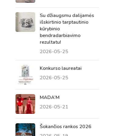
Su džiaugsmu dalijamės
išskirtinio tarptautinio
kūrybinio
bendradarbiavimo
rezultatu!
2026-05-25
Konkurso laureatai
2026-05-25
Virtualus asistentas
E. Balsio gimnazijos DI
MADA’M
2026-05-21
Sveiki! Taip, aš esu virtualus. Tačiau
dirbtinis intelektas suteikia man galimybę
ne tik analizuoti Jūsų klausimą, bet dar
Šokančios rankos 2026
tobulai atsimenu visą šioje svetainėje
2026-05-19