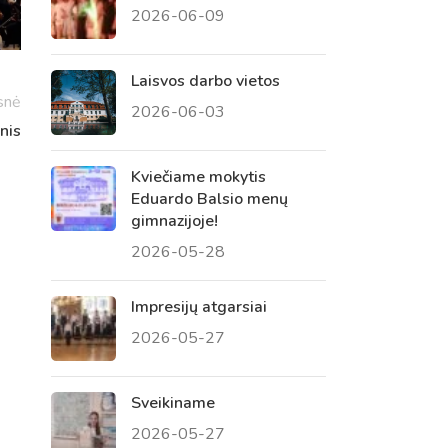
2026-06-09
 tėvų susirinkimai
, atvirų durų dienos, tėvų
Laisvos darbo vietos
snė
2026-06-03
nis
Kviečiame mokytis
Eduardo Balsio menų
gimnazijoje!
2026-05-28
Impresijų atgarsiai
2026-05-27
Sveikiname
2026-05-27