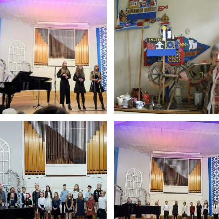
Pamokų laikas
Pamoka
Pradžia
Pabaig
1
8:00
8:45
2
8:55
9:40
3
9:50
10:35
4
10:50
11:35