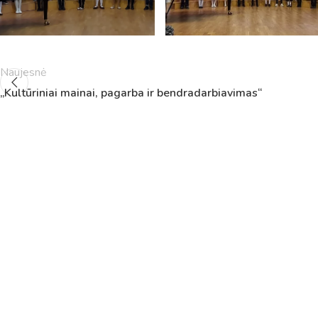
5
11:55
12:40
6
13:00
13:45
7
14:00
14:45
8
14:55
15:40
Naujesnė
9
15:50
16:35
„Kultūriniai mainai, pagarba ir bendradarbiavimas“
10
16:45
17:30
11
17:40
18:25
12
18:35
19:20