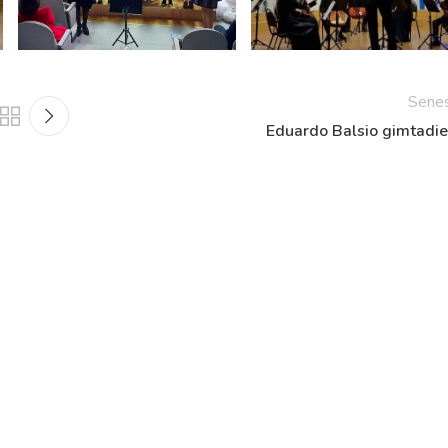
Netradicinio ugdymo dienos, atvirų durų dienos,
2025 - 2026 mokslo metų netradicinio ugdymo dienos
susirinkimai
Sene
Veiklos ir renginių planas
Eduardo Balsio gimtadie
2025 - 2026 mokslo metų veiklos ir enginių planas