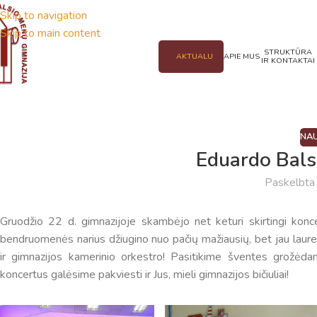
Skip to navigation
Skip to main content
STRUKTŪRA
AKTUALU
APIE MUS
IR KONTAKTAI
NAU
Eduardo Bals
Paskelbt
Gruodžio 22 d. gimnazijoje skambėjo net keturi skirtingi konce
bendruomenės narius džiugino nuo pačių mažiausių, bet jau laureat
ir gimnazijos kamerinio orkestro! Pasitikime šventes grožėdam
koncertus galėsime pakviesti ir Jus, mieli gimnazijos bičiuliai!