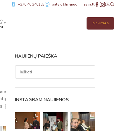
+370 46 340183
balsio@menugimnazija.lt
AI,
I IR
DIENYNAS
AI
NAUJIENŲ PAIEŠKA
ose
ntų
INSTAGRAM NAUJIENOS
s į