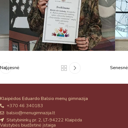
atsakingo specialisto.
Taigi... kuo galėčiau Jums padėti?
Naujesnė
Senesnė
Klaipėdos Eduardo Balsio menų gimnazija
+370 46 340183
balsio@menugimnazija.lt
Statybininkų pr. 2, LT-94222 Klaipėda
Valstybės biudžetinė įstaiga