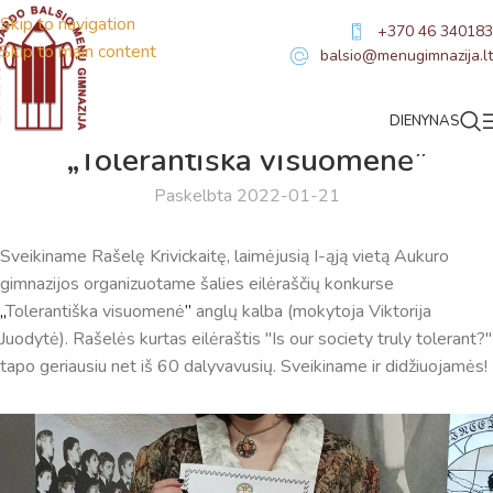
Skip to navigation
+370 46 340183
Skip to main content
balsio@menugimnazija.lt
DIENYNAS
NAUJIENOS
,
SVEIKINIMAI
„Tolerantiška visuomenė”
Paskelbta 2022-01-21
Sveikiname Rašelę Krivickaitę, laimėjusią I-ąją vietą Aukuro
gimnazijos organizuotame šalies eilėraščių konkurse
„
Tolerantiška visuomenė
”
anglų kalba (mokytoja Viktorija
Virtualus asistentas
E. Balsio gimnazijos DI
Juodytė). Rašelės kurtas eilėraštis "Is our society truly tolerant?"
tapo geriausiu net iš 60 dalyvavusių. Sveikiname ir didžiuojamės!
Sveiki! Taip, aš esu virtualus. Tačiau dirbtinis intelektas
suteikia man galimybę ne tik analizuoti Jūsų klausimą, bet
dar tobulai atsimenu visą šioje svetainėje pateiktą
informaciją. Jei visgi man pritrūks išmanumo - pateiksiu
Jums reikiamus kontaktus, kur galėsite pasiklausti