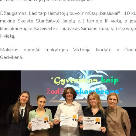
dar tobulai atsimenu visą šioje svetainėje pateiktą
informaciją. Jei visgi man pritrūks išmanumo - pateiksiu
Džiaugiamės, kad tarp laimėtojų buvo ir mūsų ,,balsiukai" : 10 kl.
Jums reikiamus kontaktus, kur galėsite pasiklausti
mokinė Skaistė Stančaitytė (anglų k. ) laimėjo III vietą, o jos
atsakingo specialisto.
klasiokai Rugilė Kateivaitė ir Liudvikas Simaitis (rusų k. ) iškovojo
Taigi... kuo galėčiau Jums padėti?
II vietą.
Mokinius paruošė mokytojos Viktorija Juodytė ir Diana
Gedvilienė.