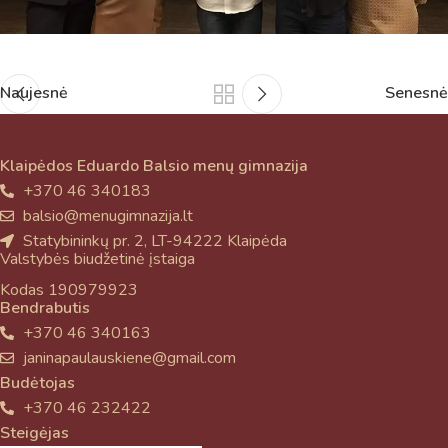
Naujesnė
Senesnė
Klaipėdos Eduardo Balsio menų gimnazija
+370 46 340183
balsio@menugimnazija.lt
Statybininkų pr. 2, LT-94222 Klaipėda
Valstybės biudžetinė įstaiga
Kodas 190979923
Bendrabutis
+370 46 340163
janinapaulauskiene@gmail.com
Budėtojas
+370 46 232422
Steigėjas