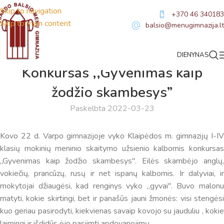
Skip to navigation
+370 46 340183
Skip to main content
balsio@menugimnazija.lt
DIENYNAS
NAUJIENOS
Konkursas ,,Gyvenimas kaip
žodžio skambesys”
Paskelbta 2022-03-23
Kovo 22 d. Varpo gimnazijoje vyko Klaipėdos m. gimnazijų I-IV
klasių mokinių meninio skaitymo užsienio kalbomis konkursas
,,Gyvenimas kaip žodžio skambesys". Eilės skambėjo anglų,
vokiečių, prancūzų, rusų ir net ispanų kalbomis. Ir dalyviai, ir
Virtualus asistentas
E. Balsio gimnazijos DI
mokytojai džiaugėsi, kad renginys vyko ,,gyvai". Buvo malonu
matyti, kokie skirtingi, bet ir panašūs jauni žmonės: visi stengėsi
Sveiki! Taip, aš esu virtualus. Tačiau dirbtinis intelektas
kuo geriau pasirodyti, kiekvienas savaip kovojo su jauduliu , kokie
suteikia man galimybę ne tik analizuoti Jūsų klausimą, bet
laimingi ir išdidūs ėjo pasiimti apdovanojimų…