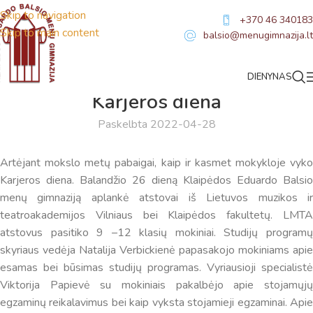
Skip to navigation
+370 46 340183
Skip to main content
balsio@menugimnazija.lt
DIENYNAS
NAUJIENOS
Karjeros diena
Paskelbta 2022-04-28
Artėjant mokslo metų pabaigai, kaip ir kasmet mokykloje vyko
Karjeros diena. Balandžio 26 dieną Klaipėdos Eduardo Balsio
menų gimnaziją aplankė atstovai iš Lietuvos muzikos ir
teatroakademijos Vilniaus bei Klaipėdos fakultetų. LMTA
atstovus pasitiko 9 –12 klasių mokiniai. Studijų programų
skyriaus vedėja Natalija Verbickienė papasakojo mokiniams apie
esamas bei būsimas studijų programas. Vyriausioji specialistė
Viktorija Papievė su mokiniais pakalbėjo apie stojamųjų
egzaminų reikalavimus bei kaip vyksta stojamieji egzaminai. Apie