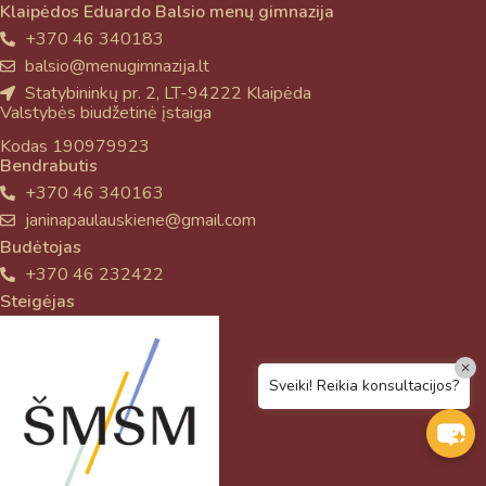
Klaipėdos Eduardo Balsio menų gimnazija
+370 46 340183
balsio@menugimnazija.lt
Statybininkų pr. 2, LT-94222 Klaipėda
Valstybės biudžetinė įstaiga
Kodas 190979923
Bendrabutis
+370 46 340163
janinapaulauskiene@gmail.com
Budėtojas
+370 46 232422
Steigėjas
×
Sveiki! Reikia konsultacijos?