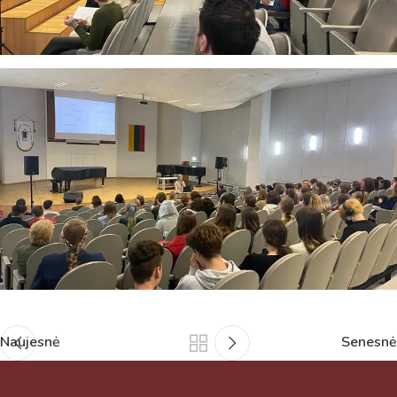
Naujesnė
Senesnė