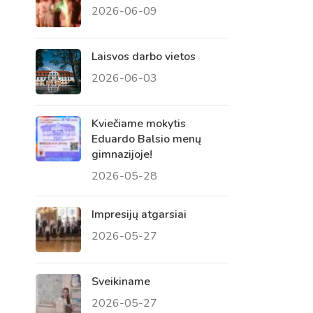
2026-06-09
 tėvų susirinkimai
, atvirų durų dienos, tėvų
Laisvos darbo vietos
2026-06-03
Kviečiame mokytis
Eduardo Balsio menų
gimnazijoje!
2026-05-28
Impresijų atgarsiai
2026-05-27
Sveikiname
2026-05-27