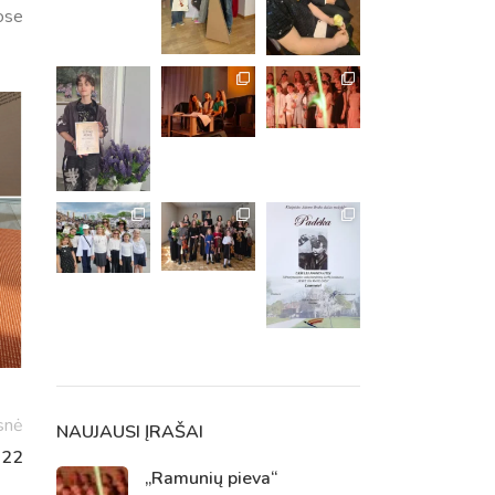
ose
m. m.
m.
snė
NAUJAUSI ĮRAŠAI
022
„Ramunių pieva“