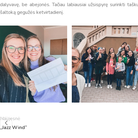
dalyvavę, be abejonės. Tačiau labiausiai užsispyrę surinkti taš
šaltoką gegužės ketvirtadienį.
Pamokų laikas
Pamoka
Pradžia
Pabaig
1
8:00
8:45
Naujesnė
2
8:55
9:40
„Jazz Wind“
3
9:50
10:35
4
10:50
11:35