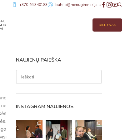
+370 46 340183
balsio@menugimnazija.lt
AI,
I IR
DIENYNAS
AI
NAUJIENŲ PAIEŠKA
urie
r ne
INSTAGRAM NAUJIENOS
kės
ės.
ingo
visi