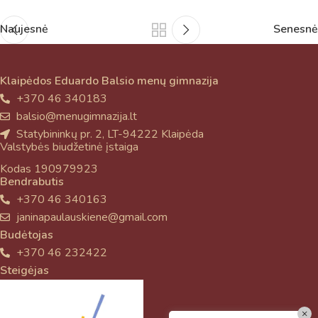
Naujesnė
Senesnė
Klaipėdos Eduardo Balsio menų gimnazija
+370 46 340183
balsio@menugimnazija.lt
Statybininkų pr. 2, LT-94222 Klaipėda
Valstybės biudžetinė įstaiga
Kodas 190979923
Bendrabutis
+370 46 340163
janinapaulauskiene@gmail.com
Budėtojas
+370 46 232422
Steigėjas
×