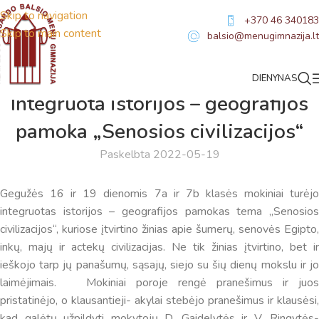
Skip to navigation
+370 46 340183
Skip to main content
balsio@menugimnazija.lt
DIENYNAS
NAUJIENOS
Integruota istorijos – geografijos
pamoka „Senosios civilizacijos“
Paskelbta 2022-05-19
Gegužės 16 ir 19 dienomis 7a ir 7b klasės mokiniai turėjo
integruotas istorijos – geografijos pamokas tema „Senosios
civilizacijos“, kuriose įtvirtino žinias apie šumerų, senovės Egipto,
inkų, majų ir actekų civilizacijas. Ne tik žinias įtvirtino, bet ir
ieškojo tarp jų panašumų, sąsajų, siejo su šių dienų mokslu ir jo
laimėjimais. Mokiniai poroje rengė pranešimus ir juos
pristatinėjo, o klausantieji- akylai stebėjo pranešimus ir klausėsi,
kad galėtų užpildyti mokytojų D. Gaidelytės ir V. Ringytės-