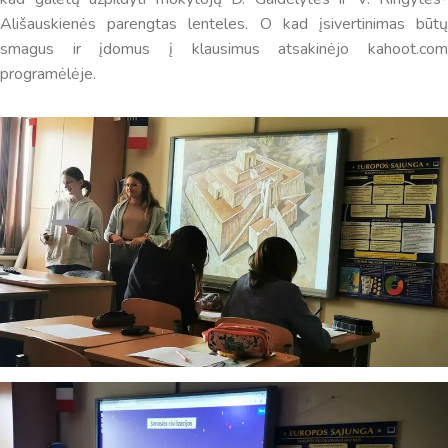
Ališauskienės parengtas lenteles. O kad įsivertinimas būtų
smagus ir įdomus į klausimus atsakinėjo kahoot.com
programėlėje.
Virtualus asistentas
E. Balsio gimnazijos DI
Sveiki! Taip, aš esu virtualus. Tačiau dirbtinis intelektas
suteikia man galimybę ne tik analizuoti Jūsų klausimą, bet
dar tobulai atsimenu visą šioje svetainėje pateiktą
informaciją. Jei visgi man pritrūks išmanumo - pateiksiu
Jums reikiamus kontaktus, kur galėsite pasiklausti
atsakingo specialisto.
Taigi... kuo galėčiau Jums padėti?