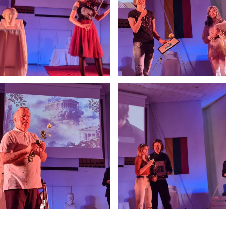
5
11:55
12:40
6
13:00
13:45
7
14:00
14:45
8
14:55
15:40
9
15:50
16:35
10
16:45
17:30
11
17:40
18:25
12
18:35
19:20