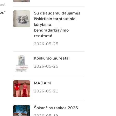
snė
os“
Su džiaugsmu dalijamės
išskirtinio tarptautinio
kūrybinio
bendradarbiavimo
rezultatu!
2026-05-25
Konkurso laureatai
2026-05-25
Virtualus asistentas
E. Balsio gimnazijos DI
MADA’M
2026-05-21
Sveiki! Taip, aš esu virtualus. Tačiau
dirbtinis intelektas suteikia man galimybę
ne tik analizuoti Jūsų klausimą, bet dar
Šokančios rankos 2026
tobulai atsimenu visą šioje svetainėje
2026-05-19