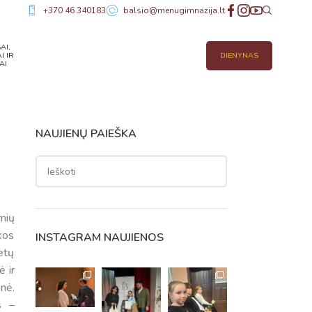
+370 46 340183
balsio@menugimnazija.lt
AI,
I IR
DIENYNAS
AI
NAUJIENŲ PAIEŠKA
mių
kos
INSTAGRAM NAUJIENOS
etų
 ir
nė.
s –