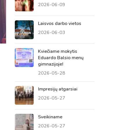
2026-06-09
 tėvų susirinkimai
, atvirų durų dienos, tėvų
Laisvos darbo vietos
2026-06-03
Kviečiame mokytis
Eduardo Balsio menų
gimnazijoje!
2026-05-28
Impresijų atgarsiai
2026-05-27
Sveikiname
2026-05-27