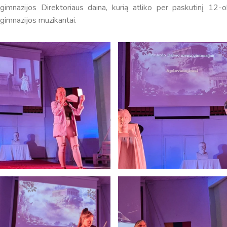
gimnazijos Direktoriaus daina, kurią atliko per paskutinį 1
gimnazijos muzikantai.
Pamokų laikas
Pamoka
Pradžia
Pabaig
1
8:00
8:45
2
8:55
9:40
3
9:50
10:35
4
10:50
11:35