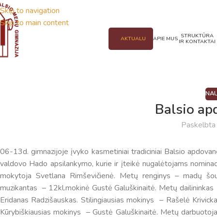
Skip to navigation
Skip to main content
STRUKTŪRA
AKTUALU
APIE MUS
IR KONTAKTAI
NAU
Balsio ap
Paskelbt
06-13d. gimnazijoje įvyko kasmetiniai tradiciniai Balsio apdova
valdovo Hado apsilankymo, kurie ir įteikė nugalėtojams nomina
mokytoja Svetlana Rimševičienė. Metų renginys – madų šou
muzikantas – 12kl.mokinė Gustė Galuškinaitė. Metų dailininkas 
Eridanas Radzišauskas. Stilingiausias mokinys – Rašelė Krivicka
Kūrybiškiausias mokinys – Gustė Galuškinaitė. Metų darbuotoj