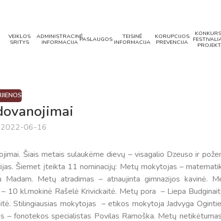
KONKURS
VEIKLOS
ADMINISTRACINĖ
TEISINĖ
KORUPCIJOS
PASLAUGOS
FESTIVALIA
SRITYS
INFORMACIJA
INFORMACIJA
PREVENCIJA
PROJEKT
JIENOS
dovanojimai
a 2022-06-16
nojimai. Šiais metais sulaukėme dievų – visagalio Dzeuso ir pože
cijas. Šiemet įteikta 11 nominacijų: Metų mokytojas – matemati
 Madam. Metų atradimas – atnaujinta gimnazijos kavinė. M
– 10 kl.mokinė Rašelė Krivickaitė. Metų pora – Liepa Budginaitė
itė. Stilingiausias mokytojas – etikos mokytoja Jadvyga Ogintie
as – fonotekos specialistas Povilas Ramoška. Metų netikėtuma