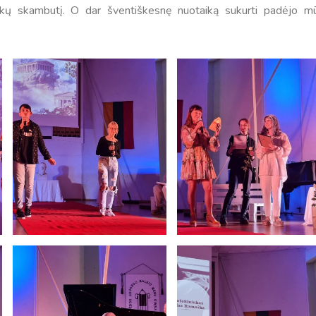
2-okų skambutį. O dar šventiškesnę nuotaiką sukurti padėjo m
Tvarkaraščiai
Bendrojo ugdymo pamokų tvarkaraštis 2025-2026 
a
Pradinių klasių pamokų tvarkaraštis 2025-2026 m. 
Atostogos
2025 - 2026 mokslo metų atostogos