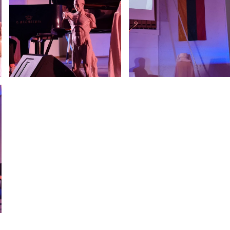
Netradicinio ugdymo dienos, atvirų durų dienos,
2025 - 2026 mokslo metų netradicinio ugdymo dienos
susirinkimai
Veiklos ir renginių planas
2025 - 2026 mokslo metų veiklos ir enginių planas