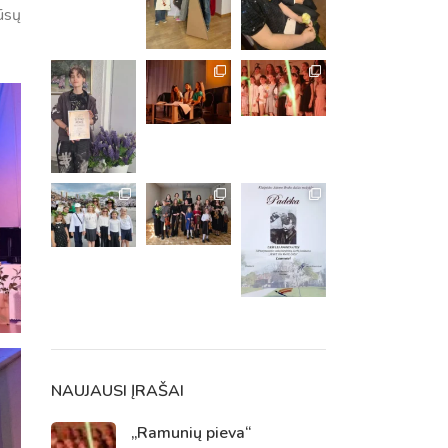
ūsų
m. m.
m.
NAUJAUSI ĮRAŠAI
„Ramunių pieva“