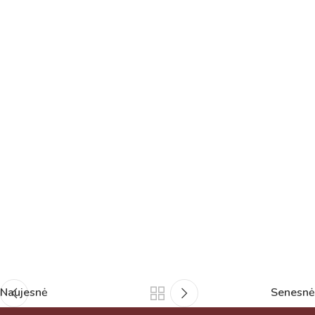
Naujesnė
Senesnė