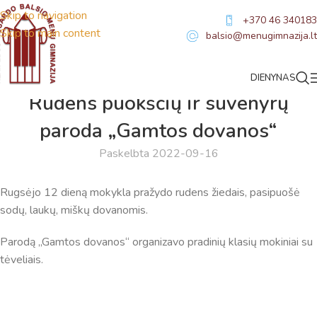
Skip to navigation
+370 46 340183
Skip to main content
balsio@menugimnazija.lt
DIENYNAS
NAUJIENOS
Rudens puokščių ir suvenyrų
paroda „Gamtos dovanos“
Paskelbta 2022-09-16
Rugsėjo 12 dieną mokykla pražydo rudens žiedais, pasipuošė
sodų, laukų, miškų dovanomis.
Parodą „Gamtos dovanos“ organizavo pradinių klasių mokiniai su
tėveliais.