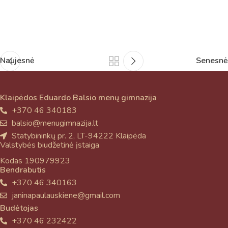
Naujesnė
Senesnė
Klaipėdos Eduardo Balsio menų gimnazija
+370 46 340183
balsio@menugimnazija.lt
Statybininkų pr. 2, LT-94222 Klaipėda
Valstybės biudžetinė įstaiga
Kodas 190979923
Bendrabutis
+370 46 340163
janinapaulauskiene@gmail.com
Budėtojas
+370 46 232422