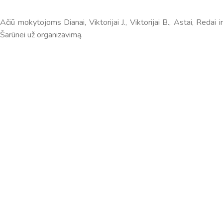
Ačiū mokytojoms Dianai, Viktorijai J., Viktorijai B., Astai, Redai ir
Šarūnei už organizavimą.
Virtualus asistentas
E. Balsio gimnazijos DI
Sveiki! Taip, aš esu virtualus. Tačiau dirbtinis intelektas
suteikia man galimybę ne tik analizuoti Jūsų klausimą, bet