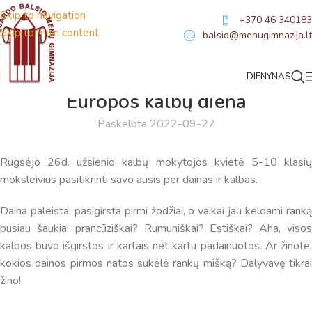
Skip to navigation
+370 46 340183
Skip to main content
balsio@menugimnazija.lt
DIENYNAS
NAUJIENOS
Europos kalbų diena
Paskelbta 2022-09-27
Rugsėjo 26d. užsienio kalbų mokytojos kvietė 5-10 klasių
moksleivius pasitikrinti savo ausis per dainas ir kalbas.
Daina paleista, pasigirsta pirmi žodžiai, o vaikai jau keldami ranką
pusiau šaukia: prancūziškai? Rumuniškai? Estiškai? Aha, visos
kalbos buvo išgirstos ir kartais net kartu padainuotos. Ar žinote,
kokios dainos pirmos natos sukėlė rankų mišką? Dalyvavę tikrai
žino!