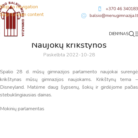
Skip to navigation
+370 46 340183
Skip to main content
balsio@menugimnazija.lt
DIENYNAS
NAUJIENOS
Naujokų krikštynos
Paskelbta 2022-10-28
Spalio 28 d. mūsų gimnazijos parlamento naujokai surengė
krikštynas mūsų gimnazijos naujokams. Krikštynų tema –
Disneyland. Matėme daug šypsenų, šokių ir girdėjome pačias
stebuklingiausias dainas.
Mokinių parlamentas
Virtualus asistentas
E. Balsio gimnazijos DI