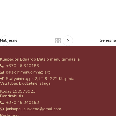
Naujesnė
Senesnė
Klaipėdos Eduardo Balsio menų gimnazija
+370 46 340183
balsio@menugimnazija.lt
Statybininkų pr. 2, LT-94222 Klaipėda
Valstybės biudžetinė įstaiga
Kodas 190979923
Bendrabutis
+370 46 340163
janinapaulauskiene@gmail.com
Budėtojas