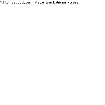
Viktorijos Juodytės ir Astos Bambalienės klases.
Virtualus asistentas
E. Balsio gimnazijos DI
Sveiki! Taip, aš esu virtualus. Tačiau dirbtinis intelektas
suteikia man galimybę ne tik analizuoti Jūsų klausimą, bet
dar tobulai atsimenu visą šioje svetainėje pateiktą
informaciją. Jei visgi man pritrūks išmanumo - pateiksiu
Jums reikiamus kontaktus, kur galėsite pasiklausti
atsakingo specialisto.
Taigi... kuo galėčiau Jums padėti?