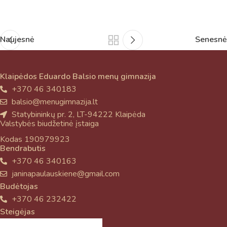
Naujesnė
Senesnė
Klaipėdos Eduardo Balsio menų gimnazija
+370 46 340183
balsio@menugimnazija.lt
Statybininkų pr. 2, LT-94222 Klaipėda
Valstybės biudžetinė įstaiga
Kodas 190979923
Bendrabutis
+370 46 340163
janinapaulauskiene@gmail.com
Budėtojas
+370 46 232422
Steigėjas