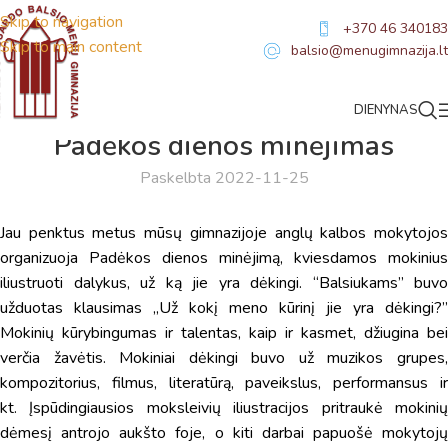
Skip to navigation
+370 46 340183
Skip to main content
balsio@menugimnazija.lt
DIENYNAS
NAUJIENOS
Padėkos dienos minėjimas
Paskelbta 2022-11-25
Jau penktus metus mūsų gimnazijoje anglų kalbos mokytojos
organizuoja Padėkos dienos minėjimą, kviesdamos mokinius
iliustruoti dalykus, už ką jie yra dėkingi. “Balsiukams” buvo
užduotas klausimas „Už kokį meno kūrinį jie yra dėkingi?”
Mokinių kūrybingumas ir talentas, kaip ir kasmet, džiugina bei
verčia žavėtis. Mokiniai dėkingi buvo už muzikos grupes,
kompozitorius, filmus, literatūrą, paveikslus, performansus ir
kt.
Įspūdingiausios moksleivių iliustracijos pritraukė mokini
dėmesį antrojo aukšto foje, o kiti darbai papuošė mokytojų