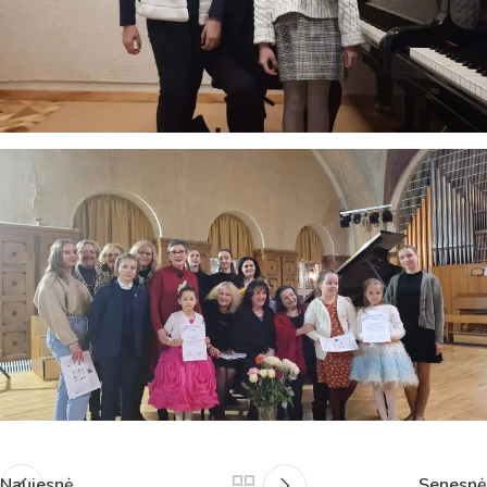
Naujesnė
Senesnė