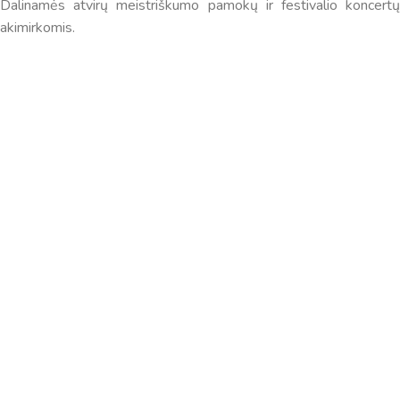
Dalinamės atvirų meistriškumo pamokų ir festivalio koncertų
informaciją. Jei visgi man pritrūks išmanumo - pateiksiu
akimirkomis.
Jums reikiamus kontaktus, kur galėsite pasiklausti
atsakingo specialisto.
Taigi... kuo galėčiau Jums padėti?