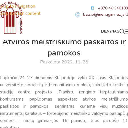
Skip to navigation
+370 46 340183
Skip to main content
balsio@menugimnazija.lt
DIENYNAS
NAUJIENOS
Atviros meistriškumo paskaitos ir
pamokos
Paskelbta 2022-11-28
Lapkričio 21-27 dienomis Klaipėdoje vyko XXII-asis Klaipėdos
universiteto socialinių ir humanitarinių mokslų fakulteto tęstinių
studijų centro projekto ,,Pianistų rengimo tarptautiniams
konkursams papildomas aspektas: atviros meistriškumo
paskaitos ir pamokos” seminaras, kuriame visų muzikos
instrumentų karaliaus – fortepijono meistriško valdymo paslapčių
sėmėsi ir mūsų gimnazijos 16 pianistų. Juos paruošė 11
mokytojų.