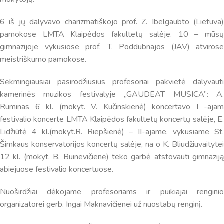
6 iš jų dalyvavo charizmatiškojo prof. Z. Ibelgaubto (Lietuva)
pamokose LMTA Klaipėdos fakultetų salėje. 10 – mūsų
gimnazijoje vykusiose prof. T. Poddubnajos (JAV) atvirose
meistriškumo pamokose.
Sėkmingiausiai pasirodžiusius profesoriai pakvietė dalyvauti
kamerinės muzikos festivalyje ,,GAUDEAT MUSICA”: A.
Ruminas 6 kl. (mokyt. V. Kučinskienė) koncertavo I -ajam
festivalio koncerte LMTA Klaipėdos fakultetų koncertų salėje, E.
Lidžiūtė 4 kl.(mokyt.R. Riepšienė) – II-ajame, vykusiame St.
Šimkaus konservatorijos koncertų salėje, na o K. Bliudžiuvaitytei
12 kl. (mokyt. B. Buinevičienė) teko garbė atstovauti gimnaziją
Virtualus asistentas
E. Balsio gimnazijos DI
abiejuose festivalio koncertuose.
Nuoširdžiai dėkojame profesoriams ir puikiajai renginio
Sveiki! Taip, aš esu virtualus. Tačiau dirbtinis intelektas
suteikia man galimybę ne tik analizuoti Jūsų klausimą, bet
organizatorei gerb. Ingai Maknavičienei už nuostabų renginį.
dar tobulai atsimenu visą šioje svetainėje pateiktą