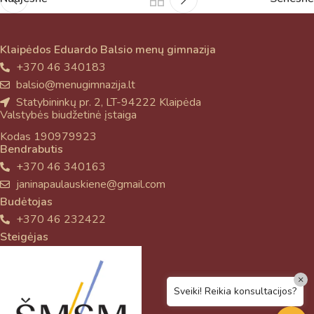
Klaipėdos Eduardo Balsio menų gimnazija
+370 46 340183
balsio@menugimnazija.lt
Statybininkų pr. 2, LT-94222 Klaipėda
Valstybės biudžetinė įstaiga
Kodas 190979923
Bendrabutis
+370 46 340163
janinapaulauskiene@gmail.com
Budėtojas
+370 46 232422
Steigėjas
×
Sveiki! Reikia konsultacijos?