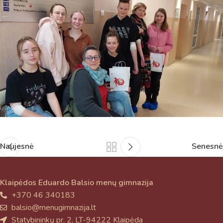
Naujesnė
Senesnė
Klaipėdos Eduardo Balsio menų gimnazija
+370 46 340183
balsio@menugimnazija.lt
Statybininkų pr. 2, LT-94222 Klaipėda