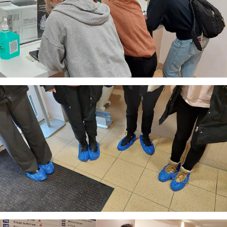
suteikia man galimybę ne tik analizuoti Jūsų klausimą, bet
dar tobulai atsimenu visą šioje svetainėje pateiktą
informaciją. Jei visgi man pritrūks išmanumo - pateiksiu
Jums reikiamus kontaktus, kur galėsite pasiklausti
atsakingo specialisto.
Taigi... kuo galėčiau Jums padėti?