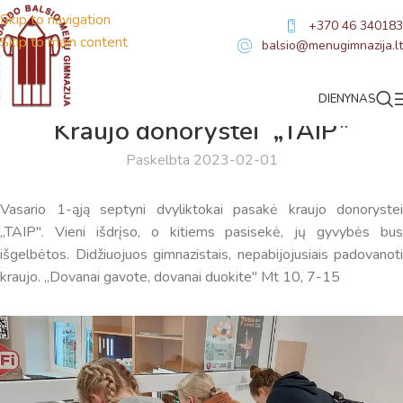
Skip to navigation
+370 46 340183
Skip to main content
balsio@menugimnazija.lt
DIENYNAS
NAUJIENOS
Kraujo donorystei „TAIP”
Paskelbta 2023-02-01
Vasario 1-ąją septyni dvyliktokai pasakė kraujo donorystei
„TAIP". Vieni išdrįso, o kitiems pasisekė, jų gyvybės bus
išgelbėtos. Didžiuojuos gimnazistais, nepabijojusiais padovanoti
kraujo. „Dovanai gavote, dovanai duokite" Mt 10, 7-15
Virtualus asistentas
E. Balsio gimnazijos DI
Sveiki! Taip, aš esu virtualus. Tačiau dirbtinis intelektas