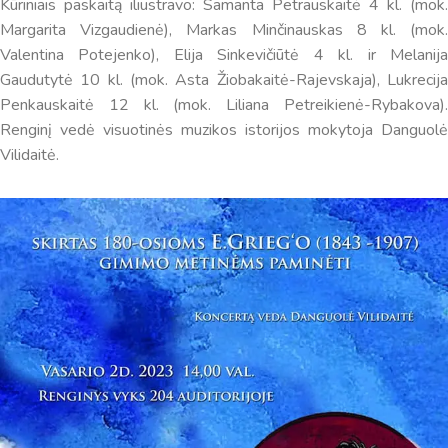
Kūriniais paskaitą iliustravo: Samanta Petrauskaitė 4 kl. (mok.
Margarita Vizgaudienė), Markas Minčinauskas 8 kl. (mok.
Valentina Potejenko), Elija Sinkevičiūtė 4 kl. ir Melanija
Gaudutytė 10 kl. (mok. Asta Žiobakaitė-Rajevskaja), Lukrecija
Penkauskaitė 12 kl. (mok. Liliana Petreikienė-Rybakova).
Renginį vedė visuotinės muzikos istorijos mokytoja Danguolė
Vilidaitė.
Virtualus asistentas
E. Balsio gimnazijos DI
Sveiki! Taip, aš esu virtualus. Tačiau dirbtinis intelektas
suteikia man galimybę ne tik analizuoti Jūsų klausimą, bet
dar tobulai atsimenu visą šioje svetainėje pateiktą
informaciją. Jei visgi man pritrūks išmanumo - pateiksiu
Jums reikiamus kontaktus, kur galėsite pasiklausti
atsakingo specialisto.
Taigi... kuo galėčiau Jums padėti?