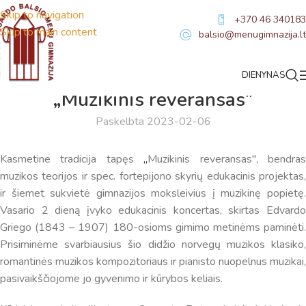
Skip to navigation
+370 46 340183
Skip to main content
balsio@menugimnazija.lt
DIENYNAS
NAUJIENOS
„Muzikinis reveransas”
Paskelbta 2023-02-06
Kasmetine tradicija tapęs
„
Muzikinis reveransas'', bendra
muzikos teorijos ir spec. fortepijono skyrių edukacinis projektas,
ir šiemet sukvietė gimnazijos moksleivius į muzikinę popietę.
Vasario 2 dieną įvyko edukacinis koncertas, skirtas Edvardo
Griego (1843 – 1907) 180-osioms gimimo metinėms paminėti.
Prisiminėme svarbiausius šio didžio norvegų muzikos klasiko,
romantinės muzikos kompozitoriaus ir pianisto nuopelnus muzikai,
pasivaikščiojome jo gyvenimo ir kūrybos keliais.