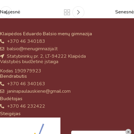
Naujesnė
Senesnė
Klaipėdos Eduardo Balsio menų gimnazija
+370 46 340183
balsio@menugimnazija.lt
Statybininkų pr. 2, LT-94222 Klaipėda
Valstybės biudžetinė įstaiga
Kodas 190979923
Bendrabutis
+370 46 340163
janinapaulauskiene@gmail.com
Budėtojas
+370 46 232422
Steigėjas
×