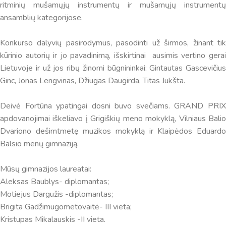
ritminių mušamųjų instrumentų ir mušamųjų instrumentų
ansamblių kategorijose.
Konkurso dalyvių pasirodymus, pasodinti už širmos, žinant tik
kūrinio autorių ir jo pavadinimą, išskirtinai ausimis vertino gerai
Lietuvoje ir už jos ribų žinomi būgnininkai: Gintautas Gascevičius
Ginc, Jonas Lengvinas, Džiugas Daugirda, Titas Jukšta.
Deivė Fortūna ypatingai dosni buvo svečiams. GRAND PRIX
apdovanojimai iškeliavo į Grigiškių meno mokyklą, Vilniaus Balio
Dvariono dešimtmetę muzikos mokyklą ir Klaipėdos Eduardo
Balsio menų gimnaziją.
Mūsų gimnazijos laureatai:
Virtualus asistentas
E. Balsio gimnazijos DI
Aleksas Baublys- diplomantas;
Motiejus Dargužis -diplomantas;
Sveiki! Taip, aš esu virtualus. Tačiau dirbtinis intelektas
Brigita Gadžimugometovaitė- III vieta;
suteikia man galimybę ne tik analizuoti Jūsų klausimą, bet
Kristupas Mikalauskis -II vieta.
dar tobulai atsimenu visą šioje svetainėje pateiktą