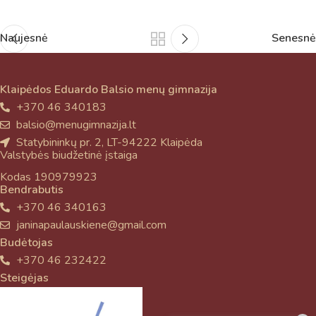
Naujesnė
Senesnė
Klaipėdos Eduardo Balsio menų gimnazija
+370 46 340183
balsio@menugimnazija.lt
Statybininkų pr. 2, LT-94222 Klaipėda
Valstybės biudžetinė įstaiga
Kodas 190979923
Bendrabutis
+370 46 340163
janinapaulauskiene@gmail.com
Budėtojas
+370 46 232422
Steigėjas