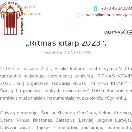
Skip to navigation
+370 46 340183
Skip to main content
balsio@menugimnazija.lt
DIENYNAS
NAUJIENOS
„Ritmas kitaip 2023″.
Paskelbta 2023-02-08
22023 m. vasario 2 d. į Šiaulių kultūros centre vykusį VIII-tą
tarptautinį mušamųjų instrumentų konkursą „RITMAS KITAIP
2023“, kurį organizavo asociacija klubas „RITMAS KITAIP“ ir
Šiaulių 1-oji muzikos mokykla susirinko virš 100 melodiniais bei
ritminiais mušamaisiais instrumentais muzikuojančių būgnininkų.
Dalyvių geografija- Šiauliai, Klaipėda, Grigiškės, Kelmė, Kretinga,
Utena, Vilnius, Birštonas, Salaspilis (Latvija), Jelgava (Latvija).
Dalyviai varžėsi trijose – melodinių mušamųjų instrumentų,