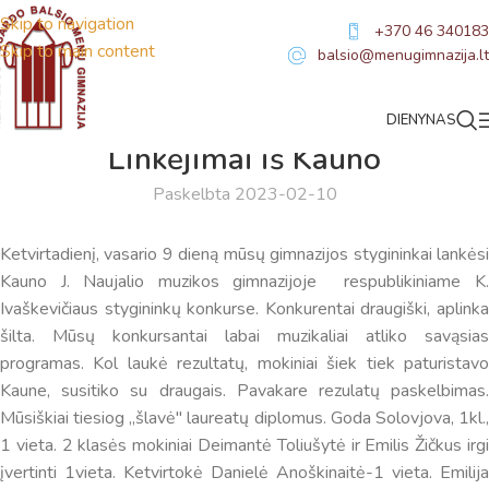
Skip to navigation
+370 46 340183
Skip to main content
balsio@menugimnazija.lt
DIENYNAS
NAUJIENOS
Linkėjimai iš Kauno
Paskelbta 2023-02-10
Ketvirtadienį, vasario 9 dieną mūsų gimnazijos stygininkai lankėsi
Kauno J. Naujalio muzikos gimnazijoje respublikiniame K.
Ivaškevičiaus stygininkų konkurse. Konkurentai draugiški, aplinka
šilta. Mūsų konkursantai labai muzikaliai atliko savąsias
programas. Kol laukė rezultatų, mokiniai šiek tiek paturistavo
Kaune, susitiko su draugais. Pavakare rezulatų paskelbimas.
Mūsiškiai tiesiog ,,šlavė" laureatų diplomus. Goda Solovjova, 1kl.,
1 vieta. 2 klasės mokiniai Deimantė Toliušytė ir Emilis Žičkus irgi
įvertinti 1vieta. Ketvirtokė Danielė Anoškinaitė-1 vieta. Emilija