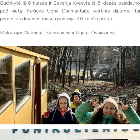
Budrikytė iš 6 klasės ir Severija Kvecytė iš 8 klasės pasidalino
po3 vietą. Trečiokė Ugnė Daumantaitė įvertinta diplomu. Tai
pirmosios dovanos mūsų gimnazijai 40-mečio proga..
Mokytojos Gabrielė Bajorūnienė ir Nijolė Ovsiukienė.
Virtualus asistentas
E. Balsio gimnazijos DI
Sveiki! Taip, aš esu virtualus. Tačiau dirbtinis intelektas
suteikia man galimybę ne tik analizuoti Jūsų klausimą, bet
dar tobulai atsimenu visą šioje svetainėje pateiktą
informaciją. Jei visgi man pritrūks išmanumo - pateiksiu
Jums reikiamus kontaktus, kur galėsite pasiklausti
atsakingo specialisto.
Taigi... kuo galėčiau Jums padėti?