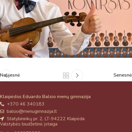
Naujesnė
Senesnė
Klaipėdos Eduardo Balsio menų gimnazija
+370 46 340183
balsio@menugimnazija.lt
Statybininkų pr. 2, LT-94222 Klaipėda
Valstybės biudžetinė įstaiga