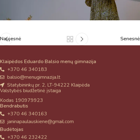
Naujesnė
Senesnė
Klaipėdos Eduardo Balsio menų gimnazija
+370 46 340183
balsio@menugimnazija.lt
Statybininkų pr. 2, LT-94222 Klaipėda
Valstybės biudžetinė įstaiga
Kodas 190979923
Bendrabutis
+370 46 340163
janinapaulauskiene@gmail.com
Budėtojas
+370 46 232422