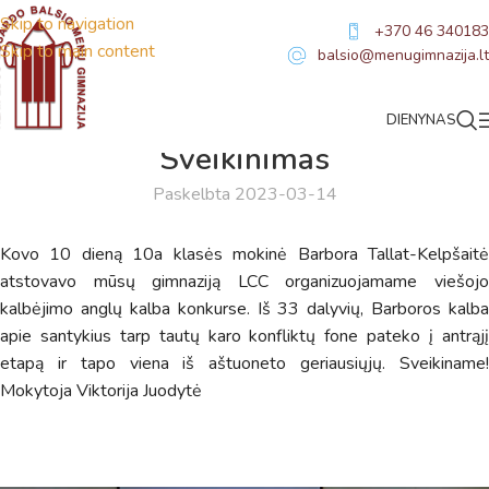
Skip to navigation
+370 46 340183
Skip to main content
balsio@menugimnazija.lt
DIENYNAS
NAUJIENOS
,
SVEIKINIMAI
Sveikinimas
Paskelbta 2023-03-14
Kovo 10 dieną 10a klasės mokinė Barbora Tallat-Kelpšaitė
atstovavo mūsų gimnaziją LCC organizuojamame viešojo
kalbėjimo anglų kalba konkurse. Iš 33 dalyvių, Barboros kalba
apie santykius tarp tautų karo konfliktų fone pateko į antrąjį
etapą ir tapo viena iš aštuoneto geriausiųjų. Sveikiname!
Virtualus asistentas
E. Balsio gimnazijos DI
Mokytoja Viktorija Juodytė
Sveiki! Taip, aš esu virtualus. Tačiau dirbtinis intelektas
suteikia man galimybę ne tik analizuoti Jūsų klausimą, bet