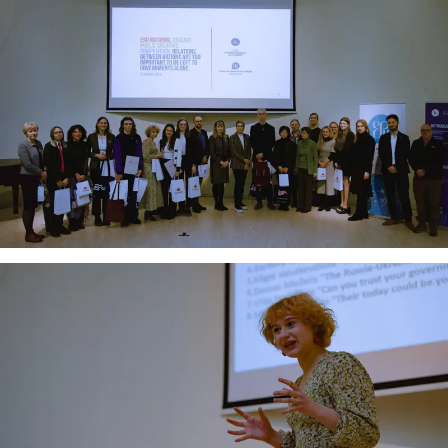
dar tobulai atsimenu visą šioje svetainėje pateiktą
informaciją. Jei visgi man pritrūks išmanumo - pateiksiu
Jums reikiamus kontaktus, kur galėsite pasiklausti
atsakingo specialisto.
Taigi... kuo galėčiau Jums padėti?