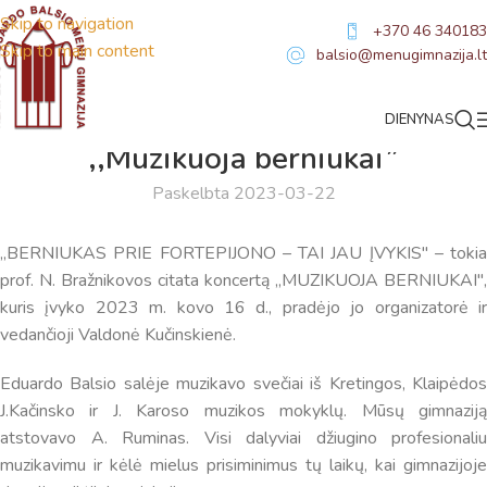
Skip to navigation
+370 46 340183
Skip to main content
balsio@menugimnazija.lt
DIENYNAS
NAUJIENOS
,,Muzikuoja berniukai”
Paskelbta 2023-03-22
,,BERNIUKAS PRIE FORTEPIJONO – TAI JAU ĮVYKIS" – tokia
prof. N. Bražnikovos citata koncertą ,,MUZIKUOJA BERNIUKAI",
kuris įvyko 2023 m. kovo 16 d., pradėjo jo organizatorė ir
vedančioji Valdonė Kučinskienė.
Eduardo Balsio salėje muzikavo svečiai iš Kretingos, Klaipėdos
J.Kačinsko ir J. Karoso muzikos mokyklų. Mūsų gimnaziją
atstovavo A. Ruminas. Visi dalyviai džiugino profesionaliu
muzikavimu ir kėlė mielus prisiminimus tų laikų, kai gimnazijoje