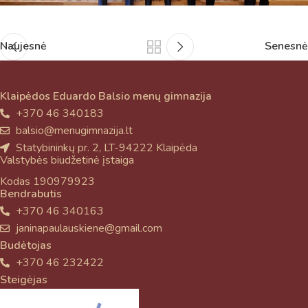
Naujesnė
Senesnė
Klaipėdos Eduardo Balsio menų gimnazija
+370 46 340183
balsio@menugimnazija.lt
Statybininkų pr. 2, LT-94222 Klaipėda
Valstybės biudžetinė įstaiga
Kodas 190979923
Bendrabutis
+370 46 340163
janinapaulauskiene@gmail.com
Budėtojas
+370 46 232422
Steigėjas