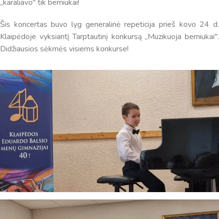
,,karaliavo" tik berniukai!
Šis koncertas buvo lyg generalinė repeticija prieš kovo 24 d.
Klaipėdoje vyksiantį Tarptautinį konkursą ,,Muzikuoja berniukai".
Didžiausios sėkmės visiems konkurse!
Virtualus asistentas
E. Balsio gimnazijos DI
Sveiki! Taip, aš esu virtualus. Tačiau dirbtinis intelektas
suteikia man galimybę ne tik analizuoti Jūsų klausimą, bet
dar tobulai atsimenu visą šioje svetainėje pateiktą
informaciją. Jei visgi man pritrūks išmanumo - pateiksiu
Jums reikiamus kontaktus, kur galėsite pasiklausti
atsakingo specialisto.