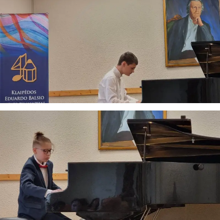
Taigi... kuo galėčiau Jums padėti?