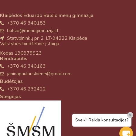
Klaipėdos Eduardo Balsio menų gimnazija
+370 46 340183
balsio@menugimnazija.lt
Statybininkų pr. 2, LT-94222 Klaipėda
Valstybės biudžetinė įstaiga
Kodas 190979923
Bendrabutis
+370 46 340163
janinapaulauskiene@gmail.com
Budėtojas
+370 46 232422
Steigėjas
×
Sveiki! Reikia konsultacijos?