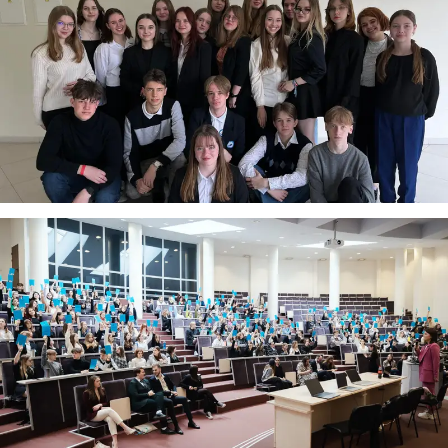
Virtualus asistentas
E. Balsio gimnazijos DI
Sveiki! Taip, aš esu virtualus. Tačiau dirbtinis intelektas
suteikia man galimybę ne tik analizuoti Jūsų klausimą, bet
dar tobulai atsimenu visą šioje svetainėje pateiktą
informaciją. Jei visgi man pritrūks išmanumo - pateiksiu
Jums reikiamus kontaktus, kur galėsite pasiklausti
atsakingo specialisto.
Taigi... kuo galėčiau Jums padėti?