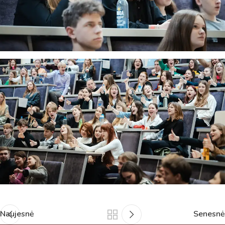
Naujesnė
Senesnė