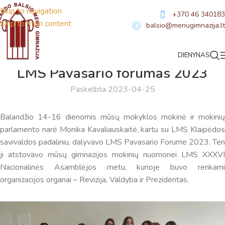
Skip to navigation
+370 46 340183
Skip to main content
balsio@menugimnazija.lt
DIENYNAS
NAUJIENOS
LMS Pavasario forumas 2023
Paskelbta 2023-04-25
Balandžio 14-16 dienomis mūsų mokyklos mokinė ir mokinių
parlamento narė Monika Kavaliauskaitė, kartu su LMS Klaipėdos
savivaldos padaliniu, dalyvavo LMS Pavasario Forume 2023. Ten
ji atstovavo mūsų gimnazijos mokinių nuomonei LMS XXXVI
Nacionalinės Asamblėjos metu, kurioje buvo renkami
organizacijos organai – Revizija, Valdyba ir Prezidentas.